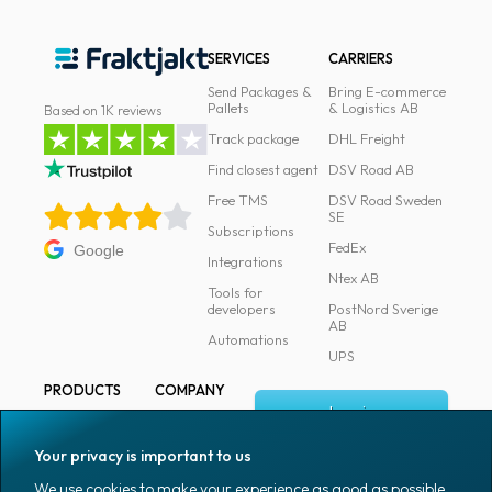
SERVICES
CARRIERS
Send Packages &
Bring E-commerce
Pallets
& Logistics AB
Based on 1K reviews
Track package
DHL Freight
Find closest agent
DSV Road AB
Free TMS
DSV Road Sweden
SE
Subscriptions
FedEx
Google
Integrations
Ntex AB
Tools for
developers
PostNord Sverige
AB
Automations
UPS
PRODUCTS
COMPANY
Log in
All products
About
Fraktjakt
Marking
Your privacy is important to us
Media
Sign up
Packaging
We use cookies to make your experience as good as possible.