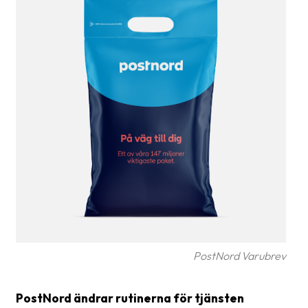
Glossary
Packing
Shipping
documents
Printer
settings
Customs
declarations
Delivery
terms
Pickups
PostNord Varubrev
Manuals
PostNord ändrar rutinerna för tjänsten
Downloads