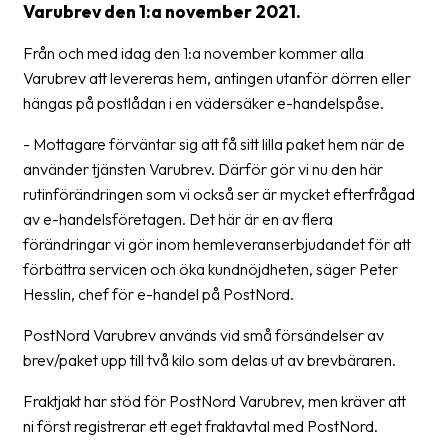
Varubrev den 1:a november 2021.
Barcode
Från och med idag den 1:a november kommer alla
scanner
Varubrev att levereras hem, antingen utanför dörren eller
Support
hängas på postlådan i en vädersäker e-handelspåse.
- Mottagare förväntar sig att få sitt lilla paket hem när de
About
använder tjänsten Varubrev. Därför gör vi nu den här
the
rutinförändringen som vi också ser är mycket efterfrågad
company
av e-handelsföretagen. Det här är en av flera
About
förändringar vi gör inom hemleveranserbjudandet för att
Fraktjakt
förbättra servicen och öka kundnöjdheten, säger Peter
Hesslin, chef för e-handel på PostNord.
Media
PostNord Varubrev används vid små försändelser av
Coworkers
brev/paket upp till två kilo som delas ut av brevbäraren.
Job
Fraktjakt har stöd för PostNord Varubrev, men kräver att
&
ni först registrerar ett eget fraktavtal med PostNord.
career