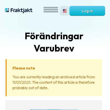
Log in
Förändringar
Varubrev
Please note
What
You are currently reading an archived article from
is
11/01/2021. The content of this article is therefore
Fraktjakt?
probably out of date.
Help?
FAQ