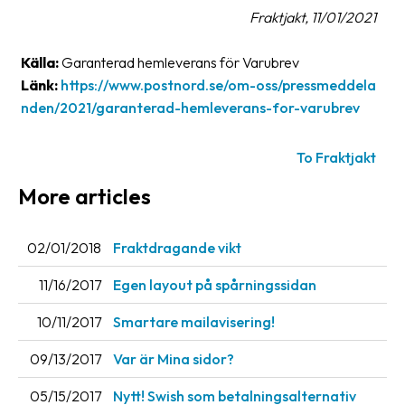
Fraktjakt, 11/01/2021
News
archive
Källa:
Garanterad hemleverans för Varubrev
Contact
Länk:
https://www.postnord.se/om-oss/pressmeddela
us
nden/2021/garanterad-hemleverans-for-varubrev
Terms
To Fraktjakt
Terms
More articles
and
conditions
02/01/2018
Fraktdragande vikt
Privacy
11/16/2017
Egen layout på spårningssidan
Prohibited
10/11/2017
Smartare mailavisering!
and
dangerous
09/13/2017
Var är Mina sidor?
content
05/15/2017
Nytt! Swish som betalningsalternativ