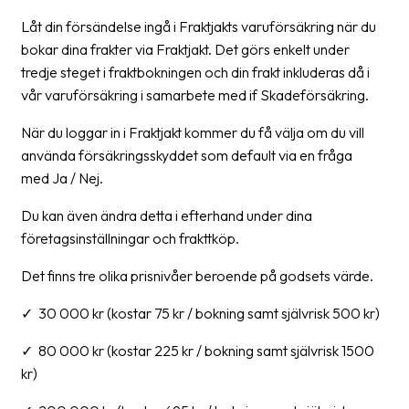
Låt din försändelse ingå i Fraktjakts varuförsäkring när du
Barcode
bokar dina frakter via Fraktjakt. Det görs enkelt under
scanner
tredje steget i fraktbokningen och din frakt inkluderas då i
Support
vår varuförsäkring i samarbete med if Skadeförsäkring.
När du loggar in i Fraktjakt kommer du få välja om du vill
About
använda försäkringsskyddet som default via en fråga
the
med Ja / Nej.
company
Du kan även ändra detta i efterhand under dina
About
företagsinställningar och frakttköp.
Fraktjakt
Det finns tre olika prisnivåer beroende på godsets värde.
Media
✓ 30 000 kr (kostar 75 kr / bokning samt självrisk 500 kr)
Coworkers
✓ 80 000 kr (kostar 225 kr / bokning samt självrisk 1500
Job
kr)
&
career