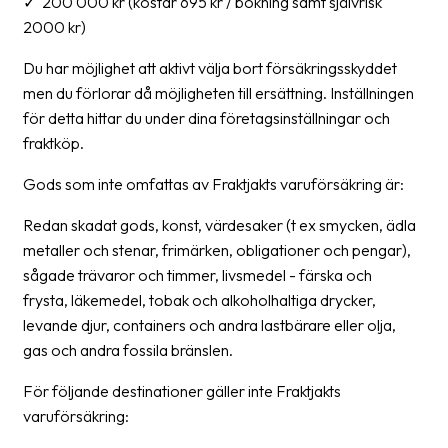
✓ 200 000 kr (kostar 695 kr / bokning samt självrisk
2000 kr)
News
archive
Du har möjlighet att aktivt välja bort försäkringsskyddet
Contact
men du förlorar då möjligheten till ersättning. Inställningen
us
för detta hittar du under dina företagsinställningar och
fraktköp.
Terms
Gods som inte omfattas av Fraktjakts varuförsäkring är:
Terms
Redan skadat gods, konst, värdesaker (t ex smycken, ädla
and
metaller och stenar, frimärken, obligationer och pengar),
conditions
sågade trävaror och timmer, livsmedel - färska och
Privacy
frysta, läkemedel, tobak och alkoholhaltiga drycker,
levande djur, containers och andra lastbärare eller olja,
Prohibited
gas och andra fossila bränslen.
and
dangerous
För följande destinationer gäller inte Fraktjakts
content
varuförsäkring: