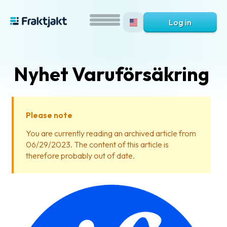
Log in
Nyhet Varuförsäkring
Please note
You are currently reading an archived article from
06/29/2023. The content of this article is
What
therefore probably out of date.
is
Fraktjakt?
Help?
FAQ