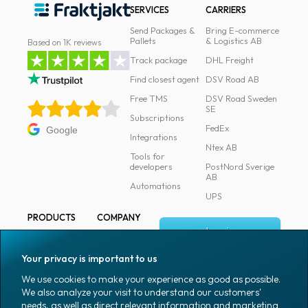
SERVICES
CARRIERS
Send Packages &
Bring E-commerce
Pallets
& Logistics AB
Based on 1K reviews
Track package
DHL Freight
Find closest agent
DSV Road AB
Free TMS
DSV Road Sweden
SE
Subscriptions
FedEx
Google
Integrations
Ntex AB
Tools for
developers
PostNord Sverige
AB
Automations
UPS
PRODUCTS
COMPANY
Log in
All products
About
Fraktjakt
Marking
Your privacy is important to us
Media
Sign up
Packaging
We use cookies to make your experience as good as possible.
Coworkers
We also analyze your visit to understand our customers'
Packaging
needs, as well as direct relevant information and marketing
accessories
Job & career