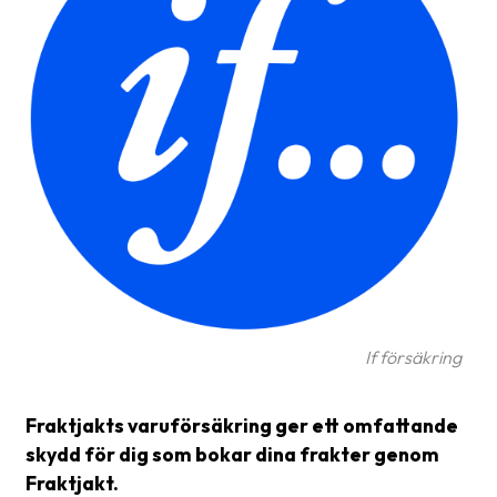
Glossary
Packing
Shipping
documents
Printer
settings
Customs
declarations
Delivery
If försäkring
terms
Pickups
Fraktjakts varuförsäkring ger ett omfattande
Manuals
skydd för dig som bokar dina frakter genom
Fraktjakt.
Downloads