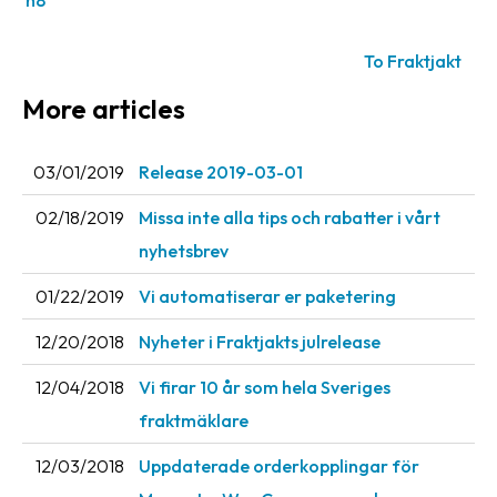
n8
News
archive
To Fraktjakt
Contact
More articles
us
03/01/2019
Release 2019-03-01
Terms
02/18/2019
Missa inte alla tips och rabatter i vårt
Terms
nyhetsbrev
and
conditions
01/22/2019
Vi automatiserar er paketering
Privacy
12/20/2018
Nyheter i Fraktjakts julrelease
Prohibited
12/04/2018
Vi firar 10 år som hela Sveriges
and
fraktmäklare
dangerous
content
12/03/2018
Uppdaterade orderkopplingar för