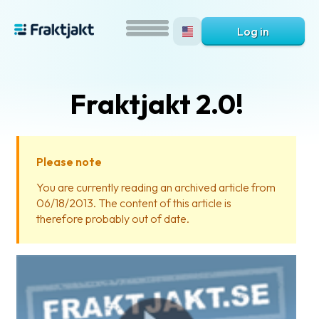
Log in
Fraktjakt 2.0!
Please note
You are currently reading an archived article from
06/18/2013. The content of this article is
What
therefore probably out of date.
is
Fraktjakt?
Help?
FAQ