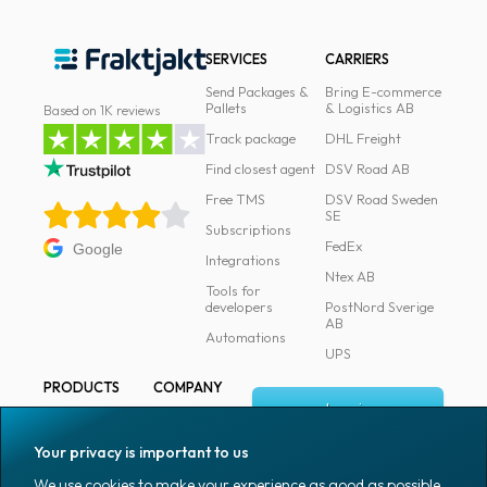
SERVICES
CARRIERS
Send Packages &
Bring E-commerce
Pallets
& Logistics AB
Based on 1K reviews
Track package
DHL Freight
Find closest agent
DSV Road AB
Free TMS
DSV Road Sweden
SE
Subscriptions
FedEx
Google
Integrations
Ntex AB
Tools for
developers
PostNord Sverige
AB
Automations
UPS
PRODUCTS
COMPANY
Log in
All products
About
Fraktjakt
Marking
Your privacy is important to us
Media
Sign up
Packaging
We use cookies to make your experience as good as possible.