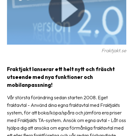
Glossary
Packing
Shipping
documents
Fraktjakt.se
Printer
settings
Fraktjakt lanserar ett helt nytt och fräscht
Customs
utseende med nya funktioner och
declarations
mobilanpassning!
Delivery
Vår största förändring sedan starten 2008. Eget
terms
fraktavtal - Använd dina egna fraktavtal med Fraktjakts
Pickups
system, för att boka/köpa/spåra och jämföra era priser
med Fraktjakts TA-system. Ansök om egna avtal - Låt oss
Manuals
hjälpa dig att ansöka om egna förmånliga fraktavtal med
Downloads
ett eller flera fraktföretag och vår redan förhandlade