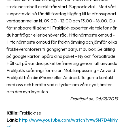
storkundsrabatt direkt från start. Supportavtal - Med vårt
Barcode
supportavtal så får ditt företag tillgång till telefonsupport
scanner
vardagar mellan kl. 09.00 - 12.00 och 13.00 - 16.00. Du
får snabbare tillgång till Fraktjakt-experter via telefon när
Support
du har frågor eller behöver råd. Hitta närmaste ombud -
About
Hitta närmaste ombud för fraktinlämning och jämför olika
the
fraktleverantörers tillgänglighet där just du bor. Se allting
company
på google kartor. Spåra dina paket - Ny och förbättrade!
Håll koll på var dina paket befinner sig genom att använda
About
Fraktjakts spårningsformulär. Mobilanpassning - Använd
Fraktjakt
Fraktjakt från din iPhone eller Android. Ta gärna kontakt
med oss och berätta vad ni tycker om våra nya tjänster
Media
och den nya layouten.
Coworkers
Fraktjakt.se, 06/18/2013
Job
Källa:
Fraktjakt.se
&
Länk:
http://www.youtube.com/watch?v=w5N7D4kNy
career