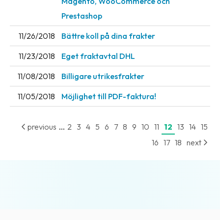
Magento, WooCommerce och
Prestashop
11/26/2018
Bättre koll på dina frakter
11/23/2018
Eget fraktavtal DHL
11/08/2018
Billigare utrikesfrakter
11/05/2018
Möjlighet till PDF-faktura!
...
previous
2
3
4
5
6
7
8
9
10
11
12
13
14
15
16
17
18
next