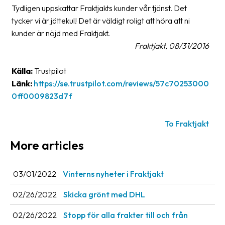
Tydligen uppskattar Fraktjakts kunder vår tjänst. Det
Glossary
tycker vi är jättekul! Det är väldigt roligt att höra att ni
kunder är nöjd med Fraktjakt.
Packing
Fraktjakt, 08/31/2016
Shipping
documents
Källa:
Trustpilot
Länk:
https://se.trustpilot.com/reviews/57c70253000
Printer
0ff0009823d7f
settings
Customs
To Fraktjakt
declarations
More articles
Delivery
terms
03/01/2022
Vinterns nyheter i Fraktjakt
Pickups
02/26/2022
Skicka grönt med DHL
Manuals
02/26/2022
Stopp för alla frakter till och från
Downloads