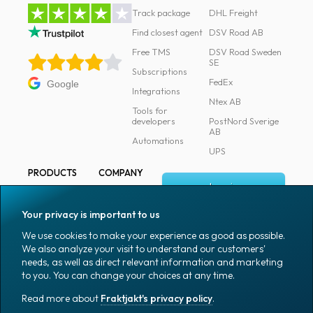
Track package
DHL Freight
Find closest agent
DSV Road AB
Free TMS
DSV Road Sweden
SE
Subscriptions
FedEx
Google
Integrations
Ntex AB
Tools for
developers
PostNord Sverige
AB
Automations
UPS
PRODUCTS
COMPANY
Log in
All products
About
Fraktjakt
Marking
Your privacy is important to us
Media
Sign up
Packaging
We use cookies to make your experience as good as possible.
Coworkers
We also analyze your visit to understand our customers'
Packaging
needs, as well as direct relevant information and marketing
accessories
Job & career
to you. You can change your choices at any time.
Office goods
News archive
Read more about
Fraktjakt's privacy policy
.
English (US)
Blog