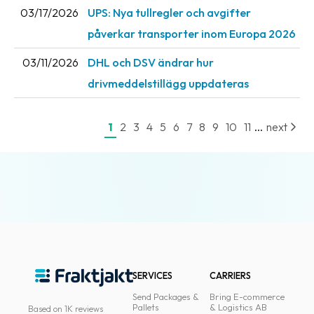
03/17/2026
UPS: Nya tullregler och avgifter
News
påverkar transporter inom Europa 2026
archive
03/11/2026
DHL och DSV ändrar hur
Contact
us
drivmeddelstillägg uppdateras
Terms
...
1
2
3
4
5
6
7
8
9
10
11
next
Terms
and
conditions
Privacy
Prohibited
and
dangerous
SERVICES
CARRIERS
content
Send Packages &
Bring E-commerce
Pallets
& Logistics AB
Based on 1K reviews