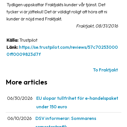
Tydligen uppskattar Fraktjakts kunder vår tjänst. Det
Glossary
tycker vi är jättekul! Det är väldigt roligt att höra att ni
kunder är nöjd med Fraktjakt.
Packing
Fraktjakt, 08/31/2016
Shipping
documents
Källa:
Trustpilot
Länk:
https://se.trustpilot.com/reviews/57c70253000
Printer
0ff0009823d7f
settings
Customs
To Fraktjakt
declarations
More articles
Delivery
terms
06/30/2026
EU slopar tullfrihet för e-handelspaket
Pickups
under 150 euro
Manuals
06/10/2026
DSV informerar: Sommarens
Downloads
semestertrafik