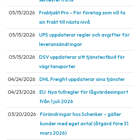
Barcode
05/15/2026
Fraktjakt Pro – För företag som vill ta
scanner
sin frakt till nästa nivå
Support
05/15/2026
UPS uppdaterar regler och avgifter för
leveransändringar
About
the
05/15/2026
DSV uppdaterar sitt tjänsteutbud för
company
vägrtansporter
About
04/24/2026
DHL Freight uppdaterar sina tjänster
Fraktjakt
04/23/2026
EU: Nya tullregler för låg­värdesimport
Media
från 1 juli 2026
Coworkers
03/20/2026
Förändringar hos Schenker – gäller
Job
kunder med eget avtal (åtgärd före 31
&
mars 2026)
career