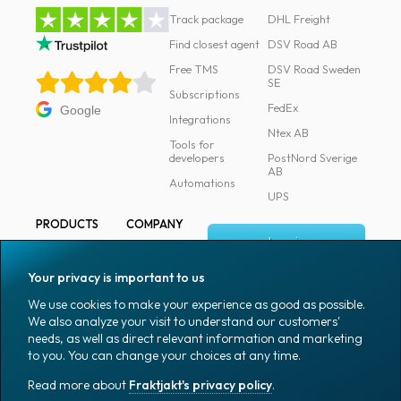
Track package
DHL Freight
Find closest agent
DSV Road AB
Free TMS
DSV Road Sweden
SE
Subscriptions
FedEx
Google
Integrations
Ntex AB
Tools for
developers
PostNord Sverige
AB
Automations
UPS
PRODUCTS
COMPANY
Log in
All products
About
Fraktjakt
Marking
Your privacy is important to us
Media
Sign up
Packaging
We use cookies to make your experience as good as possible.
Coworkers
We also analyze your visit to understand our customers'
Packaging
needs, as well as direct relevant information and marketing
accessories
Job & career
to you. You can change your choices at any time.
Office goods
News archive
Read more about
Fraktjakt's privacy policy
.
English (US)
Blog