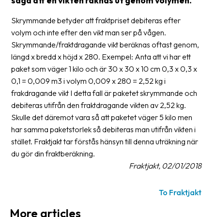
säga att en vikten räknas ut genom volymen.
Glossary
Skrymmande betyder att fraktpriset debiteras efter
volym och inte efter den vikt man ser på vågen.
Packing
Skrymmande/fraktdragande vikt beräknas oftast genom,
Shipping
längd x bredd x höjd x 280. Exempel: Anta att vi har ett
documents
paket som väger 1 kilo och är 30 x 30 x 10 cm 0,3 x 0,3 x
0,1 = 0,009 m3 i volym 0,009 x 280 = 2,52 kg i
Printer
frakdragande vikt I detta fall är paketet skrymmande och
settings
debiteras utifrån den fraktdragande vikten av 2,52 kg.
Customs
Skulle det däremot vara så att paketet väger 5 kilo men
declarations
har samma paketstorlek så debiteras man utifrån vikten i
stället. Fraktjakt tar förstås hänsyn till denna uträkning när
Delivery
du gör din fraktberäkning.
terms
Fraktjakt, 02/01/2018
Pickups
To Fraktjakt
Manuals
More articles
Downloads