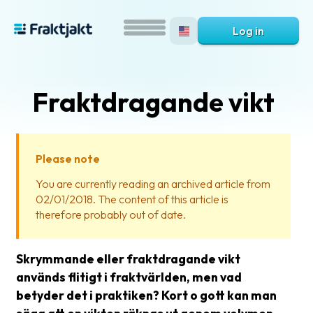
Log in
Fraktdragande vikt
Please note
You are currently reading an archived article from
02/01/2018. The content of this article is
What
therefore probably out of date.
is
Fraktjakt?
Skrymmande eller fraktdragande vikt
Help?
används flitigt i fraktvärlden, men vad
betyder det i praktiken? Kort o gott kan man
FAQ