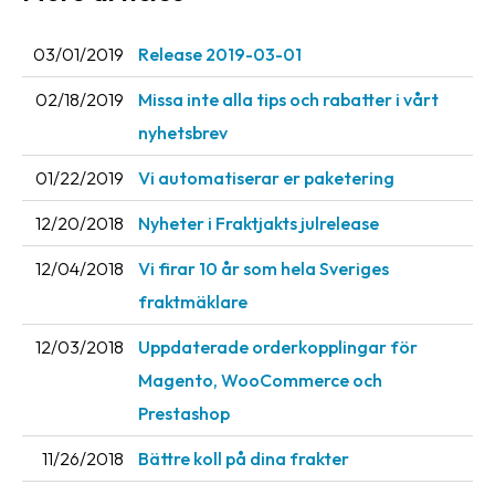
Barcode
03/01/2019
Release 2019-03-01
scanner
02/18/2019
Missa inte alla tips och rabatter i vårt
Support
nyhetsbrev
About
01/22/2019
Vi automatiserar er paketering
the
company
12/20/2018
Nyheter i Fraktjakts julrelease
About
12/04/2018
Vi firar 10 år som hela Sveriges
Fraktjakt
fraktmäklare
Media
12/03/2018
Uppdaterade orderkopplingar för
Magento, WooCommerce och
Coworkers
Prestashop
Job
&
11/26/2018
Bättre koll på dina frakter
career