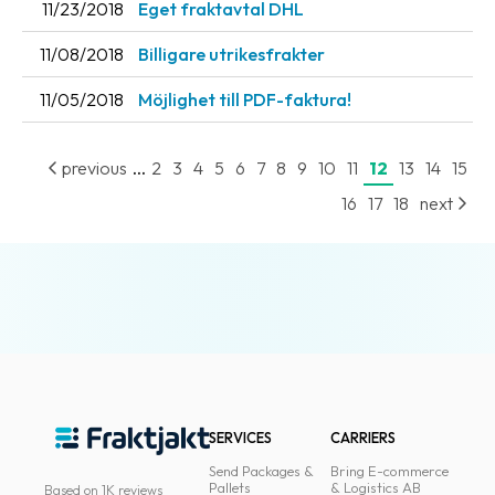
11/23/2018
Eget fraktavtal DHL
News
11/08/2018
Billigare utrikesfrakter
archive
11/05/2018
Möjlighet till PDF-faktura!
Contact
us
...
previous
2
3
4
5
6
7
8
9
10
11
12
13
14
15
Terms
16
17
18
next
Terms
and
conditions
Privacy
Prohibited
and
dangerous
SERVICES
CARRIERS
content
Send Packages &
Bring E-commerce
Pallets
& Logistics AB
Based on 1K reviews