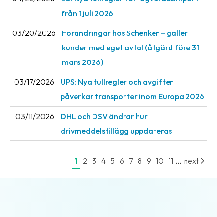
News
från 1 juli 2026
archive
03/20/2026
Förändringar hos Schenker – gäller
Contact
kunder med eget avtal (åtgärd före 31
us
mars 2026)
Terms
03/17/2026
UPS: Nya tullregler och avgifter
påverkar transporter inom Europa 2026
Terms
and
03/11/2026
DHL och DSV ändrar hur
conditions
drivmeddelstillägg uppdateras
Privacy
...
1
2
3
4
5
6
7
8
9
10
11
next
Prohibited
and
dangerous
content