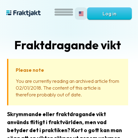
Log in
Fraktdragande vikt
Please note
You are currently reading an archived article from
02/01/2018. The content of this article is
What
therefore probably out of date.
is
Fraktjakt?
Skrymmande eller fraktdragande vikt
Help?
används flitigt i fraktvärlden, men vad
betyder det i praktiken? Kort o gott kan man
FAQ