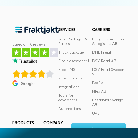
SERVICES
CARRIERS
Send Packages &
Bring E-commerce
Pallets
& Logistics AB
Based on 1K reviews
Track package
DHL Freight
Find closest agent
DSV Road AB
Free TMS
DSV Road Sweden
SE
Subscriptions
FedEx
Google
Integrations
Ntex AB
Tools for
developers
PostNord Sverige
AB
Automations
UPS
PRODUCTS
COMPANY
Log in
All products
About
Fraktjakt