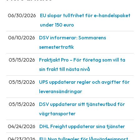
Barcode
06/30/2026
EU slopar tullfrihet för e-handelspaket
scanner
under 150 euro
Support
06/10/2026
DSV informerar: Sommarens
About
semestertrafik
the
05/15/2026
Fraktjakt Pro – För företag som vill ta
company
sin frakt till nästa nivå
About
05/15/2026
UPS uppdaterar regler och avgifter för
Fraktjakt
leveransändringar
Media
05/15/2026
DSV uppdaterar sitt tjänsteutbud för
Coworkers
vägrtansporter
Job
04/24/2026
DHL Freight uppdaterar sina tjänster
&
career
04/23/2026
EU: Nya tullregler för låg­värdesimport