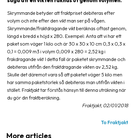
säga att en vikten räknas ut genom volymen.
Glossary
Skrymmande betyder att fraktpriset debiteras efter
volym och inte efter den vikt man ser på vågen.
Packing
Skrymmande/fraktdragande vikt beräknas oftast genom,
Shipping
längd x bredd x höjd x 280. Exempel: Anta att vi har ett
documents
paket som väger 1 kilo och är 30 x 30 x 10 cm 0,3 x 0,3 x
0,1 = 0,009 m3 i volym 0,009 x 280 = 2,52 kg i
Printer
frakdragande vikt I detta fall är paketet skrymmande och
settings
debiteras utifrån den fraktdragande vikten av 2,52 kg.
Customs
Skulle det däremot vara så att paketet väger 5 kilo men
declarations
har samma paketstorlek så debiteras man utifrån vikten i
stället. Fraktjakt tar förstås hänsyn till denna uträkning när
Delivery
du gör din fraktberäkning.
terms
Fraktjakt, 02/01/2018
Pickups
To Fraktjakt
Manuals
More articles
Downloads