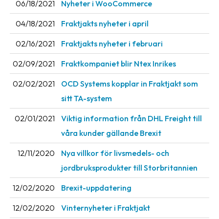
06/18/2021
Nyheter i WooCommerce
News
04/18/2021
Fraktjakts nyheter i april
archive
02/16/2021
Fraktjakts nyheter i februari
Contact
us
02/09/2021
Fraktkompaniet blir Ntex Inrikes
Terms
02/02/2021
OCD Systems kopplar in Fraktjakt som
sitt TA-system
Terms
and
02/01/2021
Viktig information från DHL Freight till
conditions
våra kunder gällande Brexit
Privacy
12/11/2020
Nya villkor för livsmedels- och
Prohibited
jordbruksprodukter till Storbritannien
and
12/02/2020
Brexit-uppdatering
dangerous
content
12/02/2020
Vinternyheter i Fraktjakt