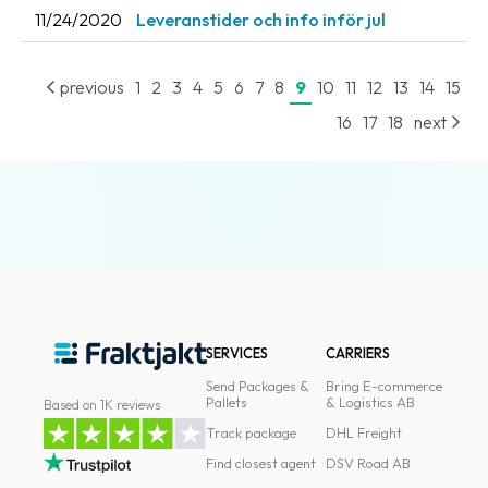
11/24/2020
Leveranstider och info inför jul
previous
1
2
3
4
5
6
7
8
9
10
11
12
13
14
15
16
17
18
next
SERVICES
CARRIERS
Send Packages &
Bring E-commerce
Pallets
& Logistics AB
Based on 1K reviews
Track package
DHL Freight
Find closest agent
DSV Road AB