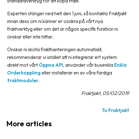
standardverktyg för att köpa frakt.
Barcode
Experten stänger ned helt den 1 juni, så kontakta Fraktjakt
scanner
innan dess om ni känner er osäkra på vårt nya
fraktverktyg eller om det är någon specifik funktion ni
Support
önskar eller inte hittar.
About
Önskar ni sköta frakthanteringen automatiskt,
the
rekommenderar vi istället att ni integrerar ert system
company
direkt mot vårt
Öppna API
, använder vår busenkla
Enkla
Orderkoppling
eller installerar en av våra färdiga
About
fraktmoduler
.
Fraktjakt
Fraktjakt, 05/02/2019
Media
Coworkers
To Fraktjakt
Job
More articles
&
career