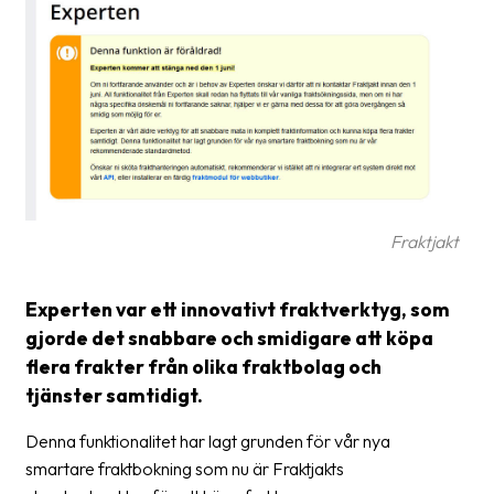
Glossary
Packing
Shipping
documents
Printer
settings
Fraktjakt
Customs
declarations
Experten var ett innovativt fraktverktyg, som
Delivery
gjorde det snabbare och smidigare att köpa
terms
flera frakter från olika fraktbolag och
tjänster samtidigt.
Pickups
Denna funktionalitet har lagt grunden för vår nya
Manuals
smartare fraktbokning som nu är Fraktjakts
Downloads