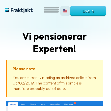
Log in
Vi pensionerar
Experten!
Please note
What
You are currently reading an archived article from
is
05/02/2019. The content of this article is
Fraktjakt?
therefore probably out of date.
Help?
FAQ