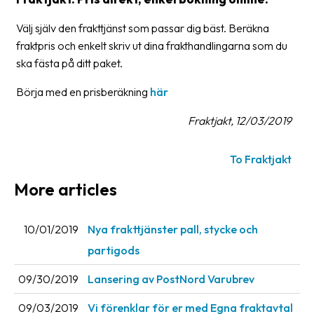
Glossary
Välj själv den frakttjänst som passar dig bäst. Beräkna
fraktpris och enkelt skriv ut dina frakthandlingarna som du
Packing
ska fästa på ditt paket.
Shipping
Börja med en prisberäkning
här
documents
Fraktjakt, 12/03/2019
Printer
settings
To Fraktjakt
Customs
declarations
More articles
Delivery
terms
10/01/2019
Nya frakttjänster pall, stycke och
partigods
Pickups
09/30/2019
Lansering av PostNord Varubrev
Manuals
09/03/2019
Vi förenklar för er med Egna fraktavtal
Downloads