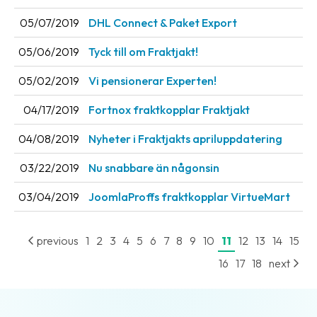
05/07/2019
DHL Connect & Paket Export
Barcode
scanner
05/06/2019
Tyck till om Fraktjakt!
Support
05/02/2019
Vi pensionerar Experten!
About
04/17/2019
Fortnox fraktkopplar Fraktjakt
the
company
04/08/2019
Nyheter i Fraktjakts apriluppdatering
03/22/2019
Nu snabbare än någonsin
About
Fraktjakt
03/04/2019
JoomlaProffs fraktkopplar VirtueMart
Media
previous
1
2
3
4
5
6
7
8
9
10
11
12
13
14
15
Coworkers
16
17
18
next
Job
&
career