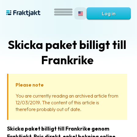
Log in
Skicka paket billigt till
Frankrike
Please note
What
You are currently reading an archived article from
is
12/03/2019. The content of this article is
Fraktjakt?
therefore probably out of date.
Help?
Skicka paket billigt till Frankrike genom
FAQ
Fraktjakt. Pris direkt, enkel bokning online.