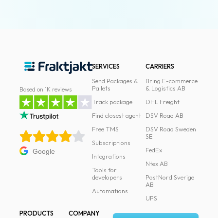
News
archive
Contact
us
SERVICES
CARRIERS
Terms
Send Packages &
Bring E-commerce
Pallets
& Logistics AB
Based on 1K reviews
Terms
Track package
DHL Freight
and
Find closest agent
DSV Road AB
conditions
Free TMS
DSV Road Sweden
SE
Subscriptions
Privacy
FedEx
Google
Integrations
Prohibited
Ntex AB
Tools for
and
developers
PostNord Sverige
AB
dangerous
Automations
content
UPS
PRODUCTS
COMPANY