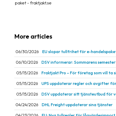
paket - fraktjakt.se
More articles
06/30/2026
EU slopar tullfrihet för e-handelspake
06/10/2026
DSV informerar: Sommarens semestert
05/15/2026
Fraktjakt Pro – För företag som vill ta si
05/15/2026
UPS uppdaterar regler och avgifter fö
05/15/2026
DSV uppdaterar sitt tjänsteutbud för 
04/24/2026
DHL Freight uppdaterar sina tjänster
04/23/2026
EU: Nya tullregler för låg­värdesimport 