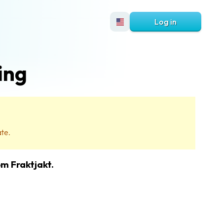
Log in
ing
ate.
om Fraktjakt.