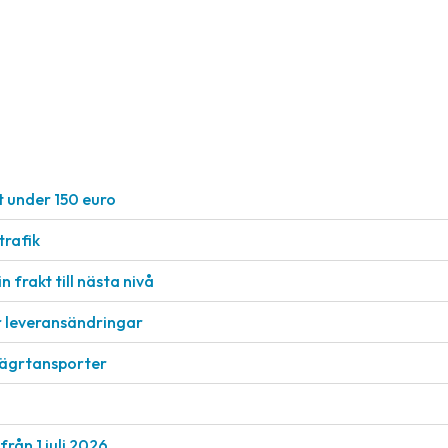
t under 150 euro
rafik
n frakt till nästa nivå
r leveransändringar
vägrtansporter
från 1 juli 2026