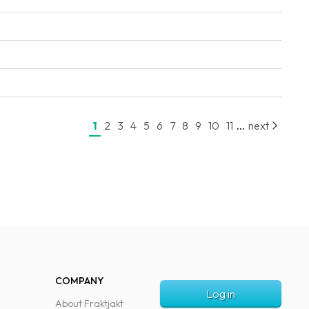
...
1
2
3
4
5
6
7
8
9
10
11
next
COMPANY
Log in
About Fraktjakt