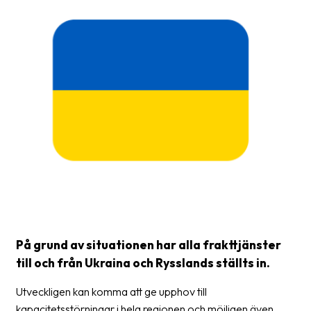
Glossary
Packing
Shipping
documents
Printer
settings
Customs
declarations
Delivery
terms
På grund av situationen har alla frakttjänster
Pickups
till och från Ukraina och Rysslands ställts in.
Manuals
Utveckligen kan komma att ge upphov till
Downloads
kapacitetsstörningar i hela regionen och möjligen även