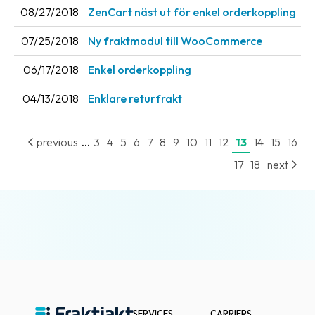
08/27/2018
ZenCart näst ut för enkel orderkoppling
07/25/2018
Ny fraktmodul till WooCommerce
06/17/2018
Enkel orderkoppling
04/13/2018
Enklare returfrakt
...
previous
3
4
5
6
7
8
9
10
11
12
13
14
15
16
17
18
next
SERVICES
CARRIERS