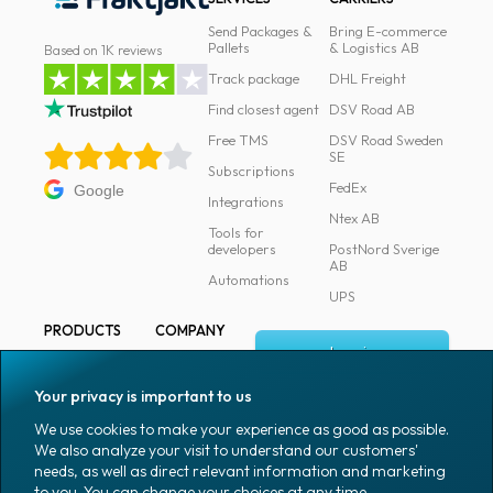
Send Packages &
Bring E-commerce
Pallets
& Logistics AB
Based on 1K reviews
Track package
DHL Freight
Find closest agent
DSV Road AB
Free TMS
DSV Road Sweden
SE
Subscriptions
FedEx
Google
Integrations
Ntex AB
Tools for
developers
PostNord Sverige
AB
Automations
UPS
PRODUCTS
COMPANY
Log in
All products
About
Fraktjakt
Marking
Your privacy is important to us
Media
Sign up
Packaging
We use cookies to make your experience as good as possible.
Coworkers
We also analyze your visit to understand our customers'
Packaging
needs, as well as direct relevant information and marketing
accessories
Job & career
to you. You can change your choices at any time.