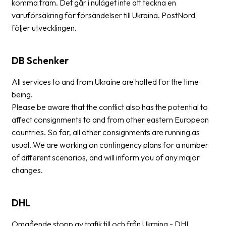
komma fram. Det går i nuläget inte att teckna en
News
varuförsäkring för försändelser till Ukraina. PostNord
archive
följer utvecklingen.
Contact
us
DB Schenker
All services to and from Ukraine are halted for the time
Terms
being.
Terms
Please be aware that the conflict also has the potential to
and
affect consignments to and from other eastern European
conditions
countries. So far, all other consignments are running as
usual. We are working on contingency plans for a number
Privacy
of different scenarios, and will inform you of any major
changes.
Prohibited
and
dangerous
DHL
content
Omgående stopp av trafik till och från Ukraina - DHL