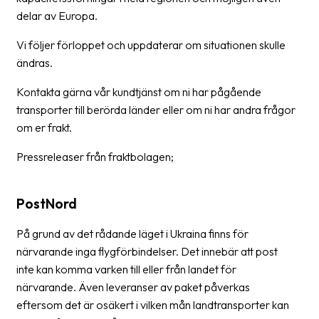
delar av Europa.
Barcode
scanner
Vi följer förloppet och uppdaterar om situationen skulle
ändras.
Support
Kontakta gärna vår kundtjänst om ni har pågående
About
transporter till berörda länder eller om ni har andra frågor
the
om er frakt.
company
Pressreleaser från fraktbolagen;
About
Fraktjakt
PostNord
Media
På grund av det rådande läget i Ukraina finns för
Coworkers
närvarande inga flygförbindelser. Det innebär att post
inte kan komma varken till eller från landet för
Job
närvarande. Även leveranser av paket påverkas
&
eftersom det är osäkert i vilken mån landtransporter kan
career