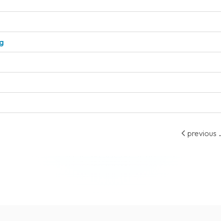
ng
.
previous