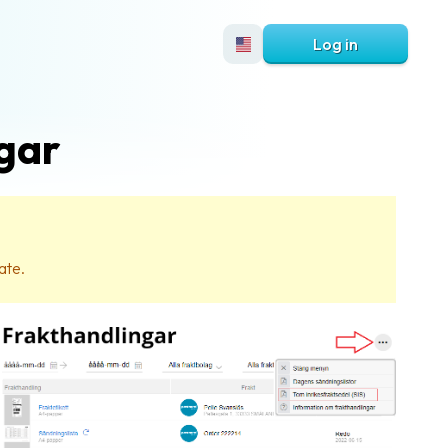
Log in
gar
ate.