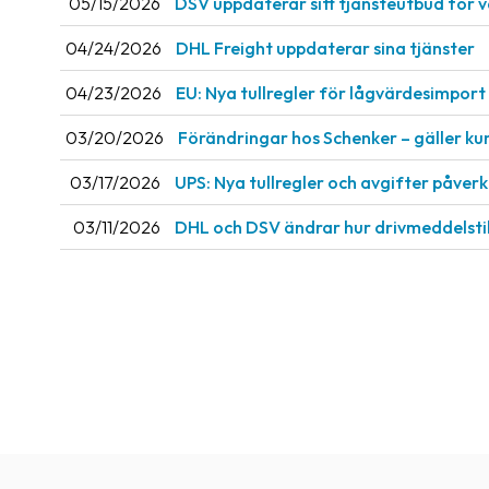
05/15/2026
DSV uppdaterar sitt tjänsteutbud för 
04/24/2026
DHL Freight uppdaterar sina tjänster
04/23/2026
EU: Nya tullregler för låg­värdesimport 
03/20/2026
Förändringar hos Schenker – gäller ku
03/17/2026
UPS: Nya tullregler och avgifter påve
03/11/2026
DHL och DSV ändrar hur drivmeddelsti