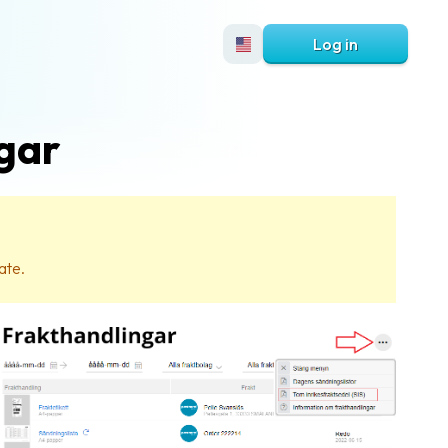
Log in
gar
ate.