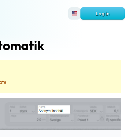
Log in
utomatik
ate.