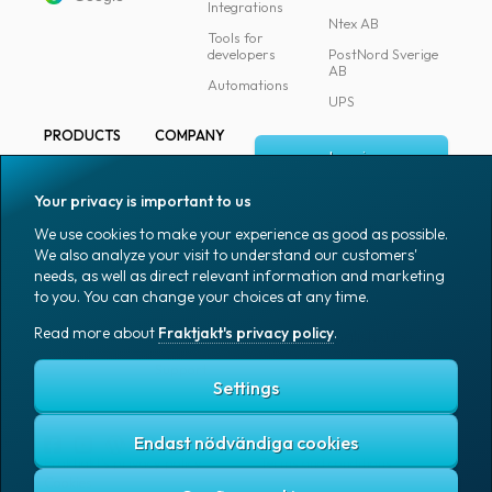
Integrations
Ntex AB
Tools for
developers
PostNord Sverige
AB
Automations
UPS
PRODUCTS
COMPANY
Log in
All products
About
Fraktjakt
Marking
Your privacy is important to us
Media
Sign up
Packaging
We use cookies to make your experience as good as possible.
Coworkers
We also analyze your visit to understand our customers'
Packaging
needs, as well as direct relevant information and marketing
accessories
Job & career
to you. You can change your choices at any time.
Office goods
News archive
Read more about
Fraktjakt's privacy policy
.
English (US)
Blog
Support
Settings
Endast nödvändiga cookies
Fraktjakt's privacy policy
Terms and conditions
Cookies