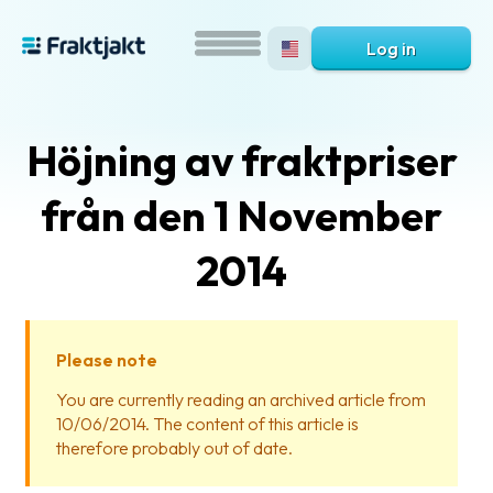
Log in
Höjning av fraktpriser
från den 1 November
2014
What
is
Please note
Fraktjakt?
You are currently reading an archived article from
10/06/2014. The content of this article is
Help?
therefore probably out of date.
FAQ