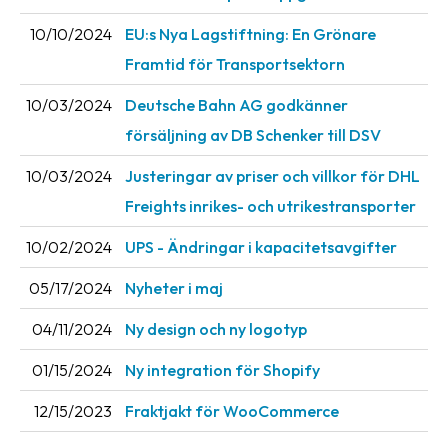
News
10/10/2024
EU:s Nya Lagstiftning: En Grönare
archive
Framtid för Transportsektorn
Contact
10/03/2024
Deutsche Bahn AG godkänner
us
försäljning av DB Schenker till DSV
Terms
10/03/2024
Justeringar av priser och villkor för DHL
Freights inrikes- och utrikestransporter
Terms
and
10/02/2024
UPS - Ändringar i kapacitetsavgifter
conditions
05/17/2024
Nyheter i maj
Privacy
04/11/2024
Ny design och ny logotyp
Prohibited
and
01/15/2024
Ny integration för Shopify
dangerous
content
12/15/2023
Fraktjakt för WooCommerce