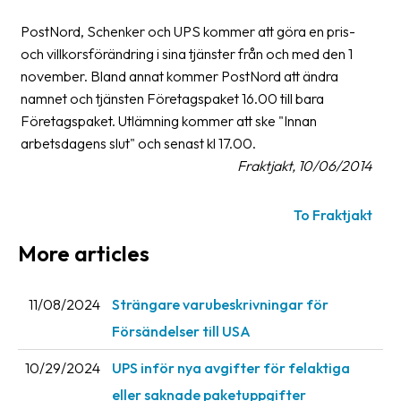
PostNord, Schenker och UPS kommer att göra en pris-
Barcode
och villkorsförändring i sina tjänster från och med den 1
scanner
november. Bland annat kommer PostNord att ändra
Support
namnet och tjänsten Företagspaket 16.00 till bara
Företagspaket. Utlämning kommer att ske "Innan
About
arbetsdagens slut" och senast kl 17.00.
the
Fraktjakt, 10/06/2014
company
To Fraktjakt
About
Fraktjakt
More articles
Media
11/08/2024
Strängare varubeskrivningar för
Coworkers
Försändelser till USA
Job
&
10/29/2024
UPS inför nya avgifter för felaktiga
career
eller saknade paketuppgifter