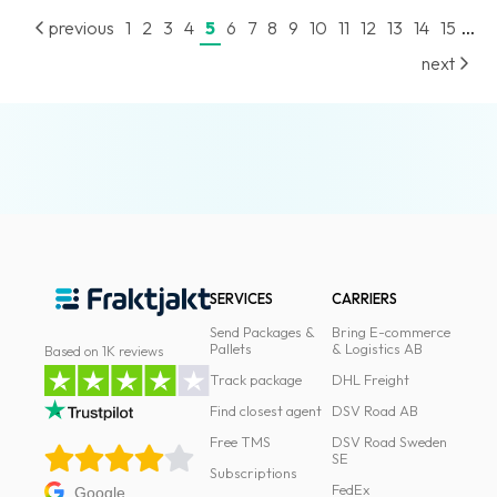
...
previous
1
2
3
4
5
6
7
8
9
10
11
12
13
14
15
next
SERVICES
CARRIERS
Send Packages &
Bring E-commerce
Pallets
& Logistics AB
Based on 1K reviews
Track package
DHL Freight
Find closest agent
DSV Road AB
Free TMS
DSV Road Sweden
SE
Subscriptions
FedEx
Google