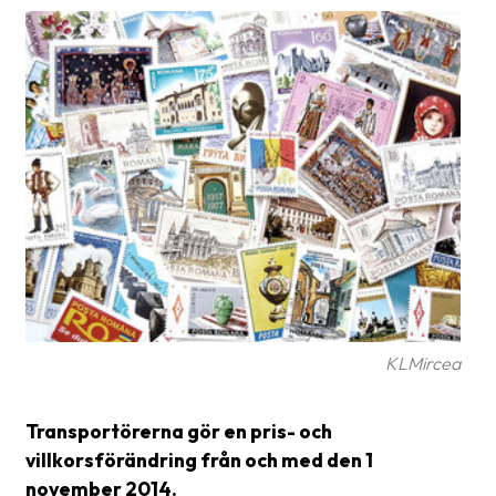
Glossary
Packing
Shipping
documents
Printer
settings
Customs
declarations
Delivery
terms
KLMircea
Pickups
Transportörerna gör en pris- och
Manuals
villkorsförändring från och med den 1
november 2014.
Downloads