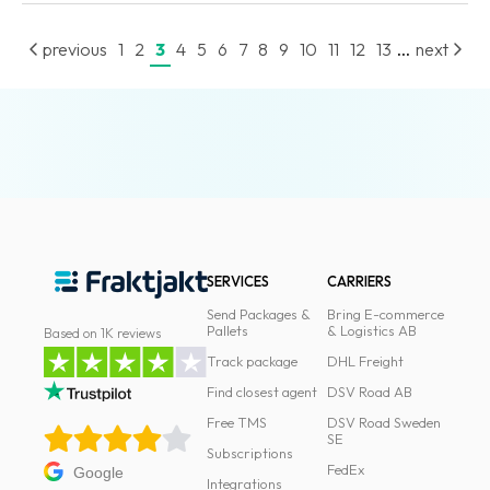
...
previous
1
2
3
4
5
6
7
8
9
10
11
12
13
next
SERVICES
CARRIERS
Send Packages &
Bring E-commerce
Pallets
& Logistics AB
Based on 1K reviews
Track package
DHL Freight
Find closest agent
DSV Road AB
Free TMS
DSV Road Sweden
SE
Subscriptions
FedEx
Google
Integrations