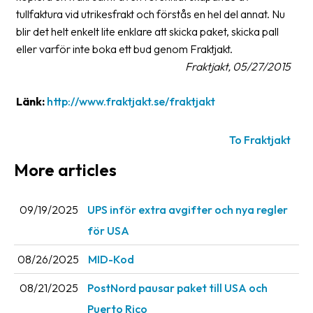
tullfaktura vid utrikesfrakt och förstås en hel del annat. Nu
Barcode
blir det helt enkelt lite enklare att skicka paket, skicka pall
scanner
eller varför inte boka ett bud genom Fraktjakt.
Fraktjakt, 05/27/2015
Support
Länk:
http://www.fraktjakt.se/fraktjakt
About
the
company
To Fraktjakt
More articles
About
Fraktjakt
09/19/2025
UPS inför extra avgifter och nya regler
Media
för USA
Coworkers
08/26/2025
MID-Kod
Job
&
08/21/2025
PostNord pausar paket till USA och
career
Puerto Rico