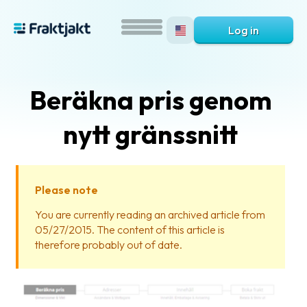
Log in
Beräkna pris genom
nytt gränssnitt
Please note
What
You are currently reading an archived article from
is
05/27/2015. The content of this article is
Fraktjakt?
therefore probably out of date.
Help?
FAQ