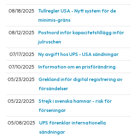
News
08/18/2025
Tullregler USA - Nytt system för de
archive
minimis-gräns
Contact
08/12/2025
Postnord inför kapacitetstillägg inför
us
julruschen
Terms
07/17/2025
Ny avgift hos UPS - USA sändningar
Terms
07/10/2025
Information om en prisförändring
and
conditions
05/23/2025
Grekland inför digital registrering av
försändelser
Privacy
05/22/2025
Strejk i svenska hamnar - risk för
Prohibited
förseningar
and
dangerous
05/08/2025
UPS förenklar internationella
content
sändningar