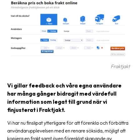
Glossary
Packing
Shipping
documents
Printer
settings
Fraktjakt
Customs
declarations
Vi gillar feedback och våra egna användare
har många gånger bidragit med värdefull
Delivery
information som legat till grund när vi
terms
finjusterat i Fraktjakt.
Pickups
Vi har nu finslipat ytterligare för att förenkla och förbättra
Manuals
användarupplevelsen med en renare söksida, möjligt att
kopiera en frakt samt även förenklat skapande av
Downloads