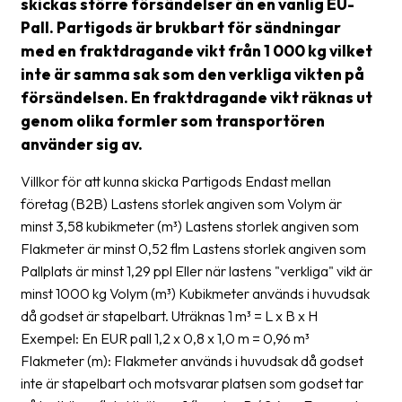
skickas större försändelser än en vanlig EU-
Pall. Partigods är brukbart för sändningar
Barcode
med en fraktdragande vikt från 1 000 kg vilket
scanner
inte är samma sak som den verkliga vikten på
Support
försändelsen. En fraktdragande vikt räknas ut
genom olika formler som transportören
About
använder sig av.
the
company
Villkor för att kunna skicka Partigods Endast mellan
företag (B2B) Lastens storlek angiven som Volym är
About
minst 3,58 kubikmeter (m³) Lastens storlek angiven som
Fraktjakt
Flakmeter är minst 0,52 flm Lastens storlek angiven som
Pallplats är minst 1,29 ppl Eller när lastens "verkliga" vikt är
Media
minst 1000 kg Volym (m³) Kubikmeter används i huvudsak
Coworkers
då godset är stapelbart. Uträknas 1 m³ = L x B x H
Exempel: En EUR pall 1,2 x 0,8 x 1,0 m = 0,96 m³
Job
Flakmeter (m): Flakmeter används i huvudsak då godset
&
inte är stapelbart och motsvarar platsen som godset tar
career