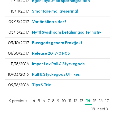
11/16/2017
Egen layout på spårningssidan
10/11/2017
Smartare mailavisering!
09/13/2017
Var är Mina sidor?
05/15/2017
Nytt! Swish som betalningsalternativ
03/10/2017
Bussgods genom Fraktjakt
01/30/2017
Release 2017-01-03
11/18/2016
Import av Pall & Styckegods
10/03/2016
Pall & Styckegods Utrikes
09/16/2016
Tips & Trix
...
previous
4
5
6
7
8
9
10
11
12
13
14
15
16
17
18
next