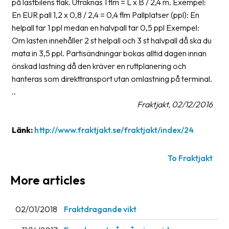
på lastbilens flak. Uträknas 1 flm = L x B / 2,4 m. Exempel:
News
En EUR pall 1,2 x 0,8 / 2,4 = 0,4 flm Pallplatser (ppl): En
archive
helpall tar 1 ppl medan en halvpall tar 0,5 ppl Exempel:
Om lasten innehåller 2 st helpall och 3 st halvpall då ska du
Contact
mata in 3,5 ppl. Partisändningar bokas alltid dagen innan
us
önskad lastning då den kräver en ruttplanering och
hanteras som direkttransport utan omlastning på terminal.
Terms
..
Fraktjakt, 02/12/2016
Terms
and
Länk:
http://www.fraktjakt.se/fraktjakt/index/24
conditions
Privacy
To Fraktjakt
Prohibited
More articles
and
dangerous
content
02/01/2018
Fraktdragande vikt