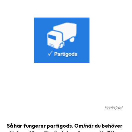
Glossary
Packing
Shipping
documents
Printer
settings
Customs
declarations
Delivery
terms
Fraktjakt
Pickups
Manuals
Så här fungerar partigods. Om/när du behöver
Downloads