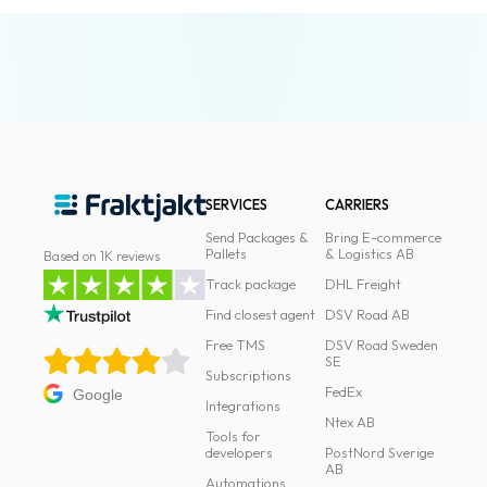
SERVICES
CARRIERS
Send Packages &
Bring E-commerce
Pallets
& Logistics AB
Based on 1K reviews
Track package
DHL Freight
Find closest agent
DSV Road AB
Free TMS
DSV Road Sweden
SE
Subscriptions
FedEx
Google
Integrations
Ntex AB
Tools for
developers
PostNord Sverige
AB
Automations