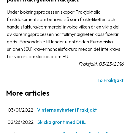
Glossary
Under bokningsprocessen skapar Fraktjakt alla
fraktdokument som behövs, så som fraktetiketten och
Packing
handelsfaktura/commercial invoice vilken är en viktig del
Shipping
av klareringsprocessen när tullmyndigheter klassificerar
documents
gods. Försändelse till länder utanför den Europeiska
unionen (EU) kräver handelsfaktura medan det inte krävs
Printer
för varor som skickas inom EU.
settings
Fraktjakt, 03/23/2016
Customs
declarations
To Fraktjakt
Delivery
More articles
terms
Pickups
03/01/2022
Vinterns nyheter i Fraktjakt
Manuals
02/26/2022
Skicka grönt med DHL
Downloads