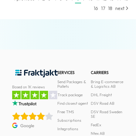
News
16
17
18
next
archive
Contact
us
Terms
Terms
and
SERVICES
CARRIERS
conditions
Send Packages &
Bring E-commerce
Pallets
& Logistics AB
Based on 1K reviews
Privacy
Track package
DHL Freight
Prohibited
Find closest agent
DSV Road AB
and
Free TMS
DSV Road Sweden
dangerous
SE
Subscriptions
content
FedEx
Google
Integrations
Ntex AB