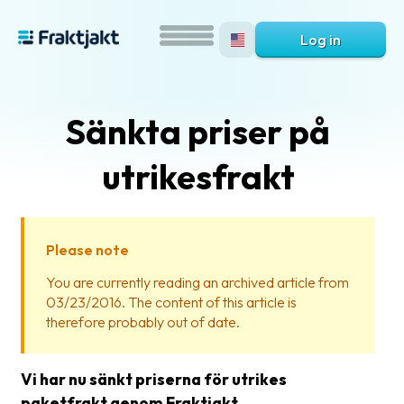
Log in
Sänkta priser på
utrikesfrakt
Please note
What
You are currently reading an archived article from
is
03/23/2016. The content of this article is
Fraktjakt?
therefore probably out of date.
Help?
Vi har nu sänkt priserna för utrikes
FAQ
paketfrakt genom Fraktjakt.