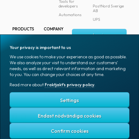
Tools for
developers
PostNord Sverige
AB
Automations
UPS
PRODUCTS
COMPANY
Log in
All products
About
Fraktjakt
Marking
Your privacy is important to us
Media
Sign up
Packaging
We use cookies to make your experience as good as possible.
Coworkers
We also analyze your visit to understand our customers'
Packaging
needs, as well as direct relevant information and marketing
accessories
Job & career
to you. You can change your choices at any time.
Office goods
News archive
Read more about
Fraktjakt's privacy policy
.
English (US)
Blog
Support
Settings
Endast nödvändiga cookies
Fraktjakt's privacy policy
Terms and conditions
Cookies
Copyright © 2007 – 2026 Fraktjakt AB. All rights reserved.