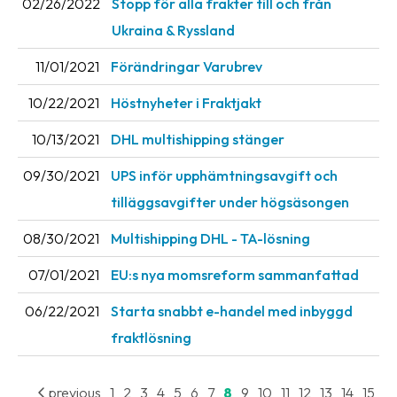
02/26/2022
Stopp för alla frakter till och från
Ukraina & Ryssland
Barcode
scanner
11/01/2021
Förändringar Varubrev
Support
10/22/2021
Höstnyheter i Fraktjakt
About
10/13/2021
DHL multishipping stänger
the
company
09/30/2021
UPS inför upphämtningsavgift och
tilläggsavgifter under högsäsongen
About
Fraktjakt
08/30/2021
Multishipping DHL - TA-lösning
Media
07/01/2021
EU:s nya momsreform sammanfattad
Coworkers
06/22/2021
Starta snabbt e-handel med inbyggd
fraktlösning
Job
&
career
previous
1
2
3
4
5
6
7
8
9
10
11
12
13
14
15