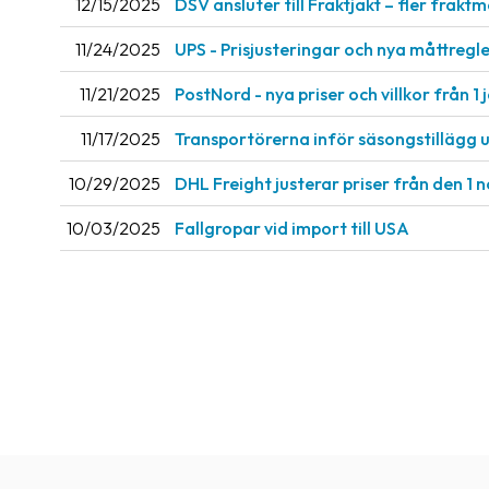
12/15/2025
DSV ansluter till Fraktjakt – fler fraktm
11/24/2025
UPS - Prisjusteringar och nya måttregler
11/21/2025
PostNord - nya priser och villkor från 1 
11/17/2025
Transportörerna inför säsongstillägg 
10/29/2025
DHL Freight justerar priser från den 1
10/03/2025
Fallgropar vid import till USA