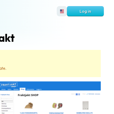
Log in
akt
ate.