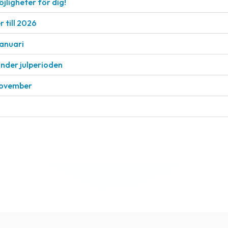
öjligheter för dig!
 till 2026
januari
under julperioden
 november