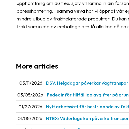
upphämtning om du t ex. själv vill lämna in din försän
adresshantering. I samma veva har vi öppnat vår ege
mindre utbud av fraktrelaterade produkter. Du kan m
frakt som inköp av emballage och få alla köp på en
More articles
03/11/2026
DSV: Helgdagar påverkar vägtranspor
03/05/2026
Fedex inför tillfälliga avgifter på gru
01/27/2026
Nytt arbetssätt för bestridande av fak
01/08/2026
NTEX: Väderläge kan påverka transport