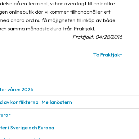
delse på en terminal, vi har även lagt till en bättre
n onlinebutik där vi kommer tillhandahåller ett
ed andra ord nu få möjligheten till inköp av både
 och samma månadsfaktura från Fraktjakt.
Fraktjakt, 04/28/2016
To Fraktjakt
ter våren 2026
nd av konflikterna i Mellanöstern
turor
er i Sverige och Europa