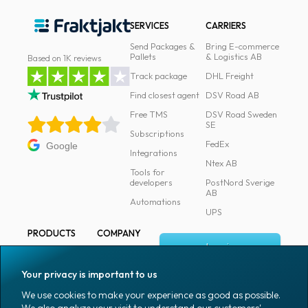
SERVICES
CARRIERS
Send Packages &
Bring E-commerce
Pallets
& Logistics AB
Based on 1K reviews
Track package
DHL Freight
Find closest agent
DSV Road AB
Free TMS
DSV Road Sweden
SE
Subscriptions
FedEx
Google
Integrations
Ntex AB
Tools for
developers
PostNord Sverige
AB
Automations
UPS
PRODUCTS
COMPANY
Log in
All products
About
Fraktjakt
Marking
Your privacy is important to us
Media
Sign up
Packaging
We use cookies to make your experience as good as possible.
Coworkers