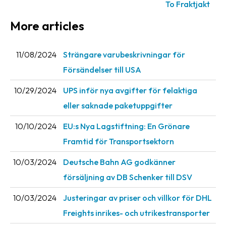
To Fraktjakt
Barcode
More articles
scanner
Support
11/08/2024
Strängare varubeskrivningar för
Försändelser till USA
About
the
10/29/2024
UPS inför nya avgifter för felaktiga
company
eller saknade paketuppgifter
About
10/10/2024
EU:s Nya Lagstiftning: En Grönare
Fraktjakt
Framtid för Transportsektorn
Media
10/03/2024
Deutsche Bahn AG godkänner
Coworkers
försäljning av DB Schenker till DSV
Job
10/03/2024
Justeringar av priser och villkor för DHL
&
Freights inrikes- och utrikestransporter
career