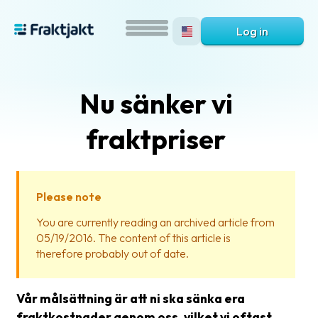
Log in
Nu sänker vi
fraktpriser
Please note
What
You are currently reading an archived article from
is
05/19/2016. The content of this article is
Fraktjakt?
therefore probably out of date.
Help?
Vår målsättning är att ni ska sänka era
FAQ
fraktkostnader genom oss, vilket vi oftast