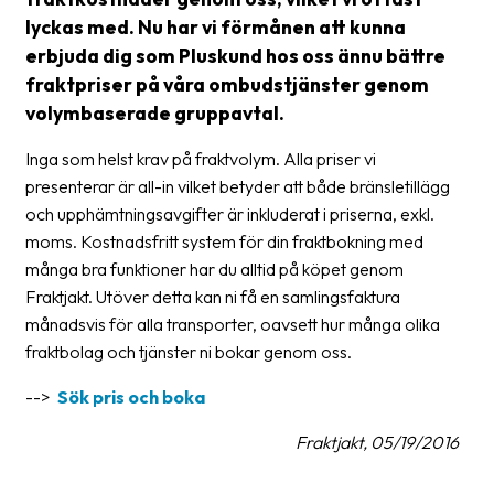
lyckas med. Nu har vi förmånen att kunna
Glossary
erbjuda dig som Pluskund hos oss ännu bättre
Packing
fraktpriser på våra ombudstjänster genom
volymbaserade gruppavtal.
Shipping
documents
Inga som helst krav på fraktvolym. Alla priser vi
presenterar är all-in vilket betyder att både bränsletillägg
Printer
och upphämtningsavgifter är inkluderat i priserna, exkl.
settings
moms. Kostnadsfritt system för din fraktbokning med
Customs
många bra funktioner har du alltid på köpet genom
declarations
Fraktjakt. Utöver detta kan ni få en samlingsfaktura
månadsvis för alla transporter, oavsett hur många olika
Delivery
fraktbolag och tjänster ni bokar genom oss.
terms
-->
Sök pris och boka
Pickups
Fraktjakt, 05/19/2016
Manuals
Downloads