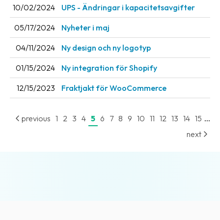
10/02/2024
UPS - Ändringar i kapacitetsavgifter
News
archive
05/17/2024
Nyheter i maj
Contact
04/11/2024
Ny design och ny logotyp
us
01/15/2024
Ny integration för Shopify
Terms
12/15/2023
Fraktjakt för WooCommerce
Terms
and
...
previous
1
2
3
4
5
6
7
8
9
10
11
12
13
14
15
conditions
next
Privacy
Prohibited
and
dangerous
content