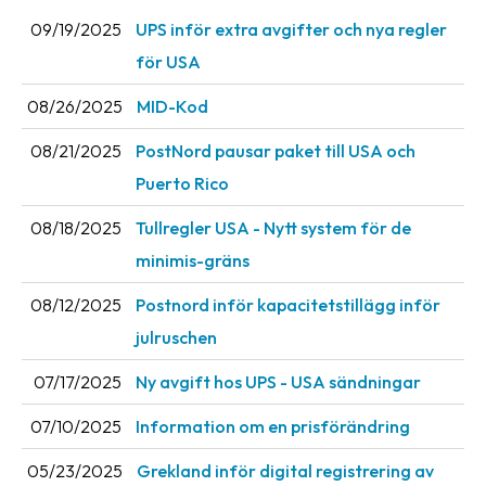
News
09/19/2025
UPS inför extra avgifter och nya regler
archive
för USA
Contact
08/26/2025
MID-Kod
us
08/21/2025
PostNord pausar paket till USA och
Terms
Puerto Rico
Terms
08/18/2025
Tullregler USA - Nytt system för de
and
minimis-gräns
conditions
08/12/2025
Postnord inför kapacitetstillägg inför
Privacy
julruschen
Prohibited
07/17/2025
Ny avgift hos UPS - USA sändningar
and
dangerous
07/10/2025
Information om en prisförändring
content
05/23/2025
Grekland inför digital registrering av