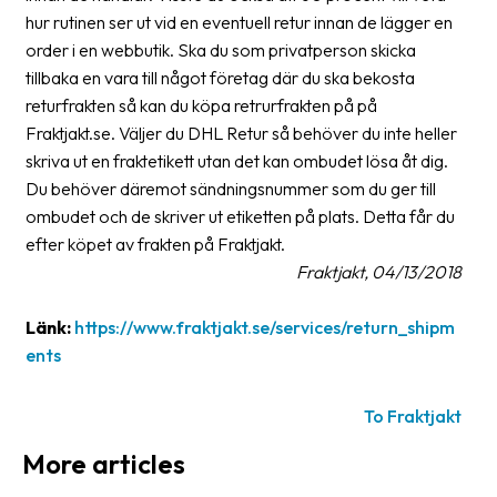
hur rutinen ser ut vid en eventuell retur innan de lägger en
Barcode
order i en webbutik. Ska du som privatperson skicka
scanner
tillbaka en vara till något företag där du ska bekosta
returfrakten så kan du köpa retrurfrakten på på
Support
Fraktjakt.se. Väljer du DHL Retur så behöver du inte heller
skriva ut en fraktetikett utan det kan ombudet lösa åt dig.
About
Du behöver däremot sändningsnummer som du ger till
the
ombudet och de skriver ut etiketten på plats. Detta får du
company
efter köpet av frakten på Fraktjakt.
About
Fraktjakt, 04/13/2018
Fraktjakt
Länk:
https://www.fraktjakt.se/services/return_shipm
Media
ents
Coworkers
To Fraktjakt
Job
&
More articles
career