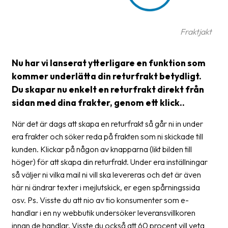
Glossary
Fraktjakt
Packing
Shipping
Nu har vi lanserat ytterligare en funktion som
documents
kommer underlätta din returfrakt betydligt.
Printer
Du skapar nu enkelt en returfrakt direkt från
settings
sidan med dina frakter, genom ett klick..
Customs
När det är dags att skapa en returfrakt så går ni in under
declarations
era frakter och söker reda på frakten som ni skickade till
kunden. Klickar på någon av knapparna (likt bilden till
Delivery
höger) för att skapa din returfrakt. Under era inställningar
terms
så väljer ni vilka mail ni vill ska levereras och det är även
Pickups
här ni ändrar texter i mejlutskick, er egen spårningssida
osv. Ps. Visste du att nio av tio konsumenter som e-
Manuals
handlar i en ny webbutik undersöker leveransvillkoren
innan de handlar. Visste du också att 60 procent vill veta
Downloads