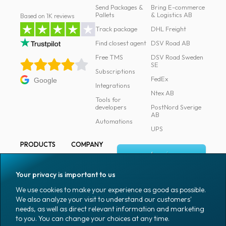
Send Packages &
Bring E-commerce
Pallets
& Logistics AB
Based on 1K reviews
Track package
DHL Freight
Find closest agent
DSV Road AB
Free TMS
DSV Road Sweden
SE
Subscriptions
FedEx
Google
Integrations
Ntex AB
Tools for
developers
PostNord Sverige
AB
Automations
UPS
PRODUCTS
COMPANY
Log in
All products
About
Fraktjakt
Marking
Your privacy is important to us
Media
Sign up
Packaging
We use cookies to make your experience as good as possible.
Coworkers
We also analyze your visit to understand our customers'
Packaging
needs, as well as direct relevant information and marketing
accessories
Job & career
to you. You can change your choices at any time.
Office goods
News archive