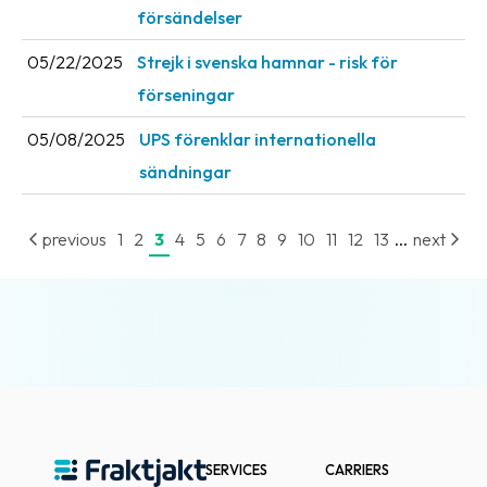
försändelser
05/22/2025
Strejk i svenska hamnar - risk för
förseningar
05/08/2025
UPS förenklar internationella
sändningar
...
previous
1
2
3
4
5
6
7
8
9
10
11
12
13
next
SERVICES
CARRIERS