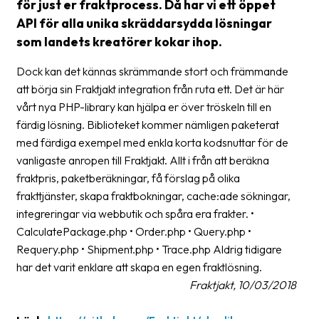
för just er fraktprocess. Då har vi ett öppet
API för alla unika skräddarsydda lösningar
Barcode
som landets kreatörer kokar ihop.
scanner
Dock kan det kännas skrämmande stort och främmande
Support
att börja sin Fraktjakt integration från ruta ett. Det är här
About
vårt nya PHP-library kan hjälpa er över tröskeln till en
the
färdig lösning. Biblioteket kommer nämligen paketerat
company
med färdiga exempel med enkla korta kodsnuttar för de
vanligaste anropen till Fraktjakt. Allt i från att beräkna
About
fraktpris, paketberäkningar, få förslag på olika
Fraktjakt
frakttjänster, skapa fraktbokningar, cache:ade sökningar,
integreringar via webbutik och spåra era frakter. •
Media
CalculatePackage.php • Order.php • Query.php •
Coworkers
Requery.php • Shipment.php • Trace.php Aldrig tidigare
har det varit enklare att skapa en egen fraktlösning.
Job
Fraktjakt, 10/03/2018
&
career