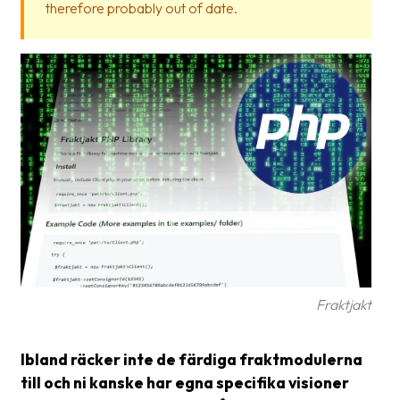
therefore probably out of date.
Glossary
Packing
Shipping
documents
Printer
settings
Customs
declarations
Delivery
terms
Fraktjakt
Pickups
Ibland räcker inte de färdiga fraktmodulerna
Manuals
till och ni kanske har egna specifika visioner
Downloads