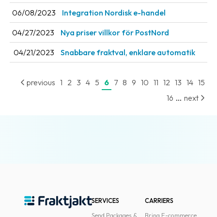
06/08/2023
Integration Nordisk e-handel
04/27/2023
Nya priser villkor för PostNord
04/21/2023
Snabbare fraktval, enklare automatik
previous
1
2
3
4
5
6
7
8
9
10
11
12
13
14
15
...
16
next
SERVICES
CARRIERS
Send Packages &
Bring E-commerce