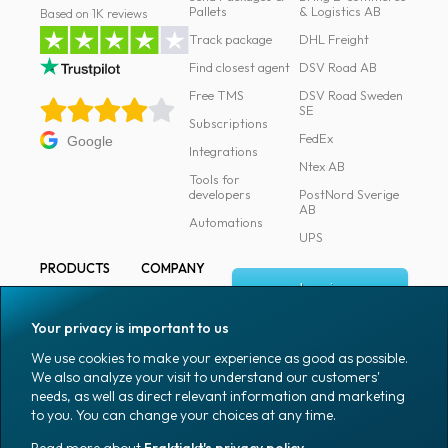
Pallets
& Logistics AB
Based on 1K reviews
Track package
DHL Freight
Find closest agent
DSV Road AB
Free TMS
DSV Road Sweden
SE
Subscriptions
FedEx
Google
Integrations
Ntex AB
Tools for
developers
PostNord Sverige
AB
Automations
UPS
PRODUCTS
COMPANY
Log in
All products
About
Fraktjakt
Marking
Your privacy is important to us
Media
Sign up
Packaging
We use cookies to make your experience as good as possible.
Coworkers
We also analyze your visit to understand our customers'
Packaging
needs, as well as direct relevant information and marketing
accessories
Job & career
to you. You can change your choices at any time.
Office goods
News archive