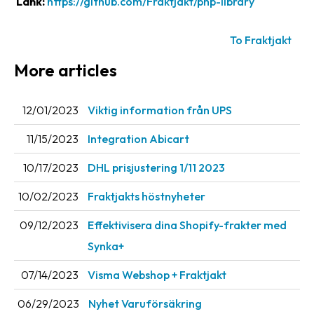
Länk:
https://github.com/Fraktjakt/php-library
News
archive
To Fraktjakt
Contact
More articles
us
12/01/2023
Viktig information från UPS
Terms
11/15/2023
Integration Abicart
Terms
and
10/17/2023
DHL prisjustering 1/11 2023
conditions
10/02/2023
Fraktjakts höstnyheter
Privacy
09/12/2023
Effektivisera dina Shopify-frakter med
Prohibited
Synka+
and
dangerous
07/14/2023
Visma Webshop + Fraktjakt
content
06/29/2023
Nyhet Varuförsäkring