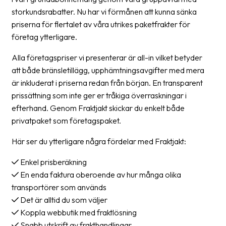
storkundsrabatter. Nu har vi förmånen att kunna sänka
Barcode
priserna för flertalet av våra utrikes paketfrakter för
scanner
företag ytterligare.
Support
Alla företagspriser vi presenterar är all-in vilket betyder
att både bränsletillägg, upphämtningsavgifter med mera
About
är inkluderat i priserna redan från början. En transparent
the
prissättning som inte ger er tråkiga överraskningar i
company
efterhand. Genom Fraktjakt skickar du enkelt både
privatpaket som företagspaket.
About
Fraktjakt
Här ser du ytterligare några fördelar med Fraktjakt:
Media
Enkel prisberäkning
En enda faktura oberoende av hur många olika
Coworkers
transportörer som används
Job
Det är alltid du som väljer
&
Koppla webbutik med fraktlösning
career
Snabb utskrift av frakthandlingar