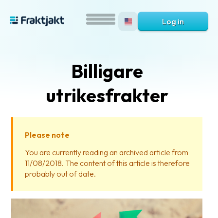
Log in
Billigare
utrikesfrakter
Please note
What
You are currently reading an archived article from
is
11/08/2018. The content of this article is therefore
Fraktjakt?
probably out of date.
Help?
FAQ