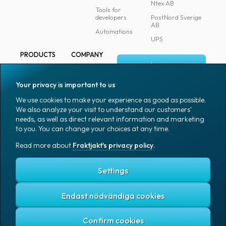
Ntex AB
Tools for
developers
PostNord Sverige
AB
Automations
UPS
PRODUCTS
COMPANY
Log in
All products
About
Fraktjakt
Marking
Your privacy is important to us
Media
Sign up
Packaging
We use cookies to make your experience as good as possible.
Coworkers
We also analyze your visit to understand our customers'
Packaging
needs, as well as direct relevant information and marketing
accessories
Job & career
to you. You can change your choices at any time.
Office goods
News archive
Read more about
Fraktjakt's privacy policy
.
English (US)
Blog
Support
Settings
Endast nödvändiga cookies
Fraktjakt's privacy policy
Terms and conditions
Cookies
Copyright © 2007 – 2026 Fraktjakt AB. All rights reserved.