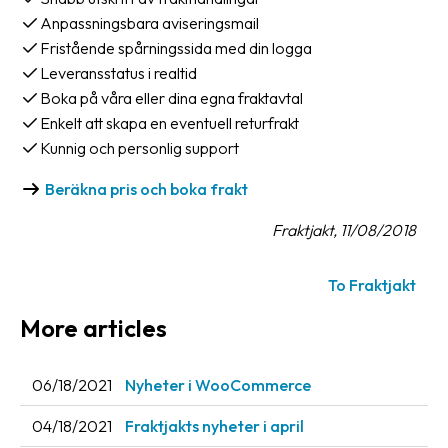
Anpassningsbara aviseringsmail
News
Fristående spårningssida med din logga
archive
Leveransstatus i realtid
Contact
Boka på våra eller dina egna fraktavtal
us
Enkelt att skapa en eventuell returfrakt
Kunnig och personlig support
Terms
Beräkna pris och boka frakt
Terms
Fraktjakt, 11/08/2018
and
conditions
To Fraktjakt
Privacy
More articles
Prohibited
and
dangerous
06/18/2021
Nyheter i WooCommerce
content
04/18/2021
Fraktjakts nyheter i april