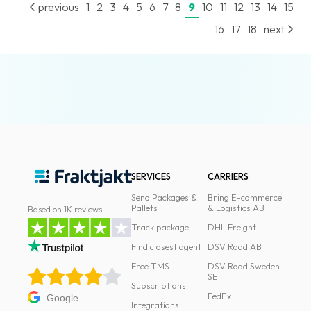
previous
1
2
3
4
5
6
7
8
9
10
11
12
13
14
15
16
17
18
next
SERVICES
CARRIERS
Send Packages &
Bring E-commerce
Pallets
& Logistics AB
Based on 1K reviews
Track package
DHL Freight
Find closest agent
DSV Road AB
Free TMS
DSV Road Sweden
SE
Subscriptions
FedEx
Google
Integrations