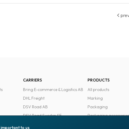
prev
CARRIERS
PRODUCTS
ts
Bring E-commerce & Logistics AB
All products
DHL Freight
Marking
DSV Road AB
Packaging
DSV Road Sweden SE
Packaging accessorie
FedEx
Office goods
s important to us