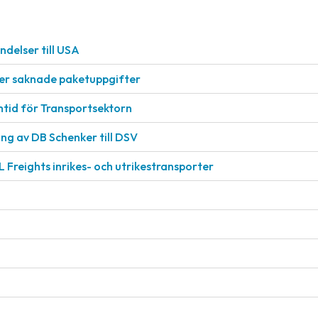
delser till USA
ller saknade paketuppgifter
mtid för Transportsektorn
g av DB Schenker till DSV
L Freights inrikes- och utrikestransporter