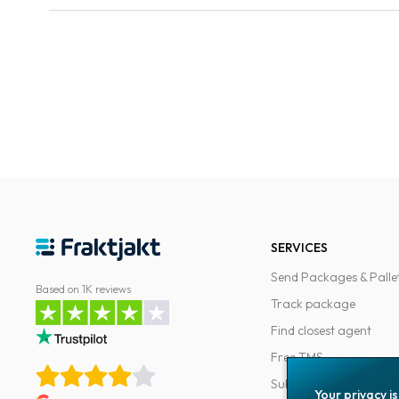
SERVICES
Send Packages & Palle
Based on 1K reviews
Track package
Find closest agent
Free TMS
Subscriptions
Your privacy i