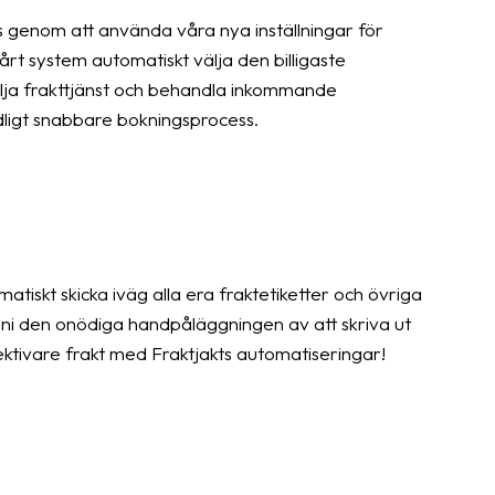
 genom att använda våra nya inställningar för
rt system automatiskt välja den billigaste
älja frakttjänst och behandla inkommande
ydligt snabbare bokningsprocess.
tiskt skicka iväg alla era fraktetiketter och övriga
er ni den onödiga handpåläggningen av att skriva ut
tivare frakt med Fraktjakts automatiseringar!