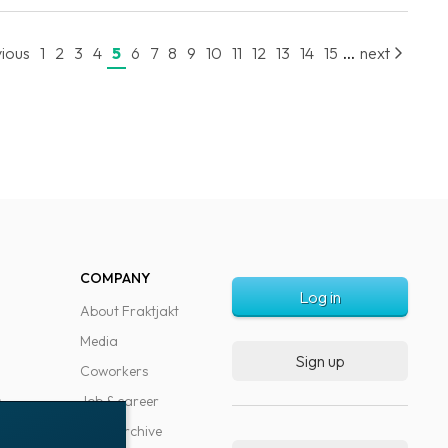
...
ious
1
2
3
4
5
6
7
8
9
10
11
12
13
14
15
next
COMPANY
Log in
About Fraktjakt
Media
Sign up
Coworkers
s
Job & career
News archive