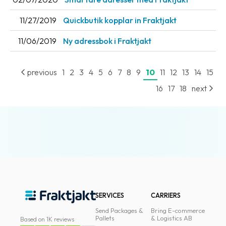
11/27/2019
Quickbutik kopplar in Fraktjakt
11/06/2019
Ny adressbok i Fraktjakt
previous
1
2
3
4
5
6
7
8
9
10
11
12
13
14
15
16
17
18
next
SERVICES
CARRIERS
Send Packages &
Bring E-commerce
Pallets
& Logistics AB
Based on 1K reviews