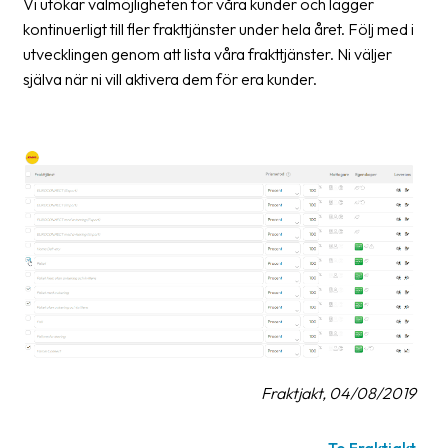
Vi utökar valmöjligheten för våra kunder och lägger
News
kontinuerligt till fler frakttjänster under hela året. Följ med i
archive
utvecklingen genom att lista våra frakttjänster. Ni väljer
själva när ni vill aktivera dem för era kunder.
Contact
us
Terms
Terms
and
conditions
Privacy
Prohibited
and
dangerous
Fraktjakt, 04/08/2019
content
To Fraktjakt