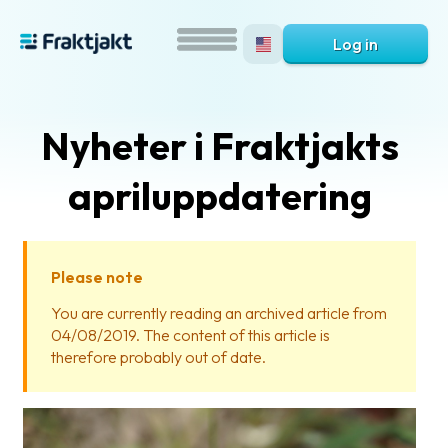
Log in
Nyheter i Fraktjakts
apriluppdatering
Please note
What
You are currently reading an archived article from
is
04/08/2019. The content of this article is
Fraktjakt?
therefore probably out of date.
Help?
FAQ