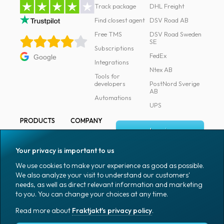
Track package
DHL Freight
Find closest agent
DSV Road AB
Free TMS
DSV Road Sweden
SE
Subscriptions
FedEx
Google
Integrations
Ntex AB
Tools for
developers
PostNord Sverige
AB
Automations
UPS
PRODUCTS
COMPANY
Log in
All products
About
Fraktjakt
Marking
Your privacy is important to us
Media
Sign up
Packaging
We use cookies to make your experience as good as possible.
Coworkers
We also analyze your visit to understand our customers'
Packaging
needs, as well as direct relevant information and marketing
accessories
Job & career
to you. You can change your choices at any time.
Office goods
News archive
Read more about
Fraktjakt's privacy policy
.
English (US)
Blog