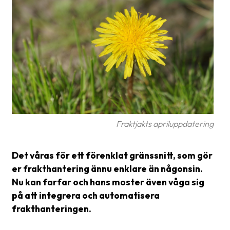
Glossary
Packing
Shipping
documents
Printer
settings
Customs
Fraktjakts apriluppdatering
declarations
Det våras för ett förenklat gränssnitt, som gör
Delivery
terms
er frakthantering ännu enklare än någonsin.
Nu kan farfar och hans moster även våga sig
Pickups
på att integrera och automatisera
frakthanteringen.
Manuals
Downloads