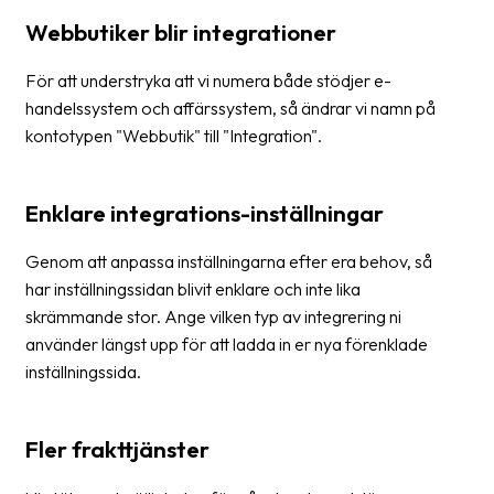
Webbutiker blir integrationer
Barcode
scanner
För att understryka att vi numera både stödjer e-
handelssystem och affärssystem, så ändrar vi namn på
Support
kontotypen "Webbutik" till "Integration".
About
the
Enklare integrations-inställningar
company
Genom att anpassa inställningarna efter era behov, så
About
har inställningssidan blivit enklare och inte lika
Fraktjakt
skrämmande stor. Ange vilken typ av integrering ni
Media
använder längst upp för att ladda in er nya förenklade
inställningssida.
Coworkers
Job
Fler frakttjänster
&
career