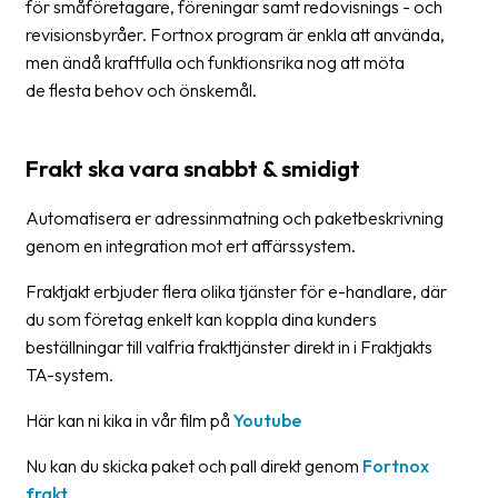
för småföretagare, föreningar samt redovisnings - och
revisionsbyråer. Fortnox program är enkla att använda,
Barcode
men ändå kraftfulla och funktionsrika nog att möta
scanner
de flesta behov och önskemål.
Support
Frakt ska vara snabbt & smidigt
About
the
Automatisera er adressinmatning och paketbeskrivning
company
genom en integration mot ert affärssystem.
About
Fraktjakt erbjuder flera olika tjänster för e-handlare, där
Fraktjakt
du som företag enkelt kan koppla dina kunders
Media
beställningar till valfria frakttjänster direkt in i Fraktjakts
TA-system.
Coworkers
Här kan ni kika in vår film på
Youtube
Job
&
Nu kan du skicka paket och pall direkt genom
Fortnox
career
frakt