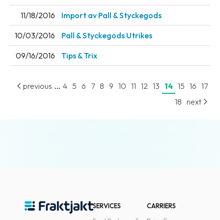
11/18/2016
Import av Pall & Styckegods
10/03/2016
Pall & Styckegods Utrikes
09/16/2016
Tips & Trix
...
previous
4
5
6
7
8
9
10
11
12
13
14
15
16
17
18
next
SERVICES
CARRIERS