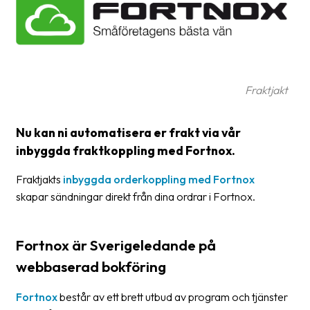
Glossary
Packing
Shipping
Fraktjakt
documents
Printer
Nu kan ni automatisera er frakt via vår
settings
inbyggda fraktkoppling med Fortnox.
Customs
Fraktjakts
inbyggda orderkoppling med Fortnox
declarations
skapar sändningar direkt från dina ordrar i Fortnox.
Delivery
terms
Fortnox är Sverigeledande på
Pickups
webbaserad bokföring
Manuals
Fortnox
består av ett brett utbud av program och tjänster
Downloads