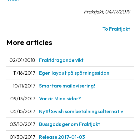
News
Fraktjakt, 04/17/2019
archive
Contact
To Fraktjakt
us
More articles
Terms
02/01/2018
Fraktdragande vikt
Terms
and
11/16/2017
Egen layout på spårningssidan
conditions
10/11/2017
Smartare mailavisering!
Privacy
09/13/2017
Var är Mina sidor?
Prohibited
05/15/2017
Nytt! Swish som betalningsalternativ
and
dangerous
03/10/2017
Bussgods genom Fraktjakt
content
01/30/2017
Release 2017-01-03