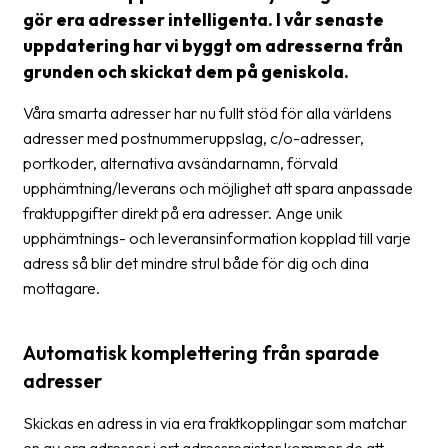
gör era adresser intelligenta. I vår senaste
Barcode
uppdatering har vi byggt om adresserna från
scanner
grunden och skickat dem på geniskola.
Support
Våra smarta adresser har nu fullt stöd för alla världens
adresser med postnummeruppslag, c/o-adresser,
About
portkoder, alternativa avsändarnamn, förvald
the
upphämtning/leverans och möjlighet att spara anpassade
company
fraktuppgifter direkt på era adresser. Ange unik
upphämtnings- och leveransinformation kopplad till varje
About
adress så blir det mindre strul både för dig och dina
Fraktjakt
mottagare.
Media
Coworkers
Automatisk komplettering från sparade
adresser
Job
&
Skickas en adress in via era fraktkopplingar som matchar
career