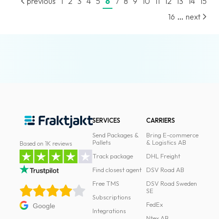
previous
1
2
3
4
5
6
7
8
9
10
11
12
13
14
15
...
16
next
SERVICES
CARRIERS
Send Packages &
Bring E-commerce
Pallets
& Logistics AB
Based on 1K reviews
Track package
DHL Freight
Find closest agent
DSV Road AB
Free TMS
DSV Road Sweden
SE
Subscriptions
FedEx
Google
Integrations
Ntex AB