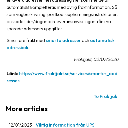
en av era adresser i ert adressregister kommer de att
automatiskt kompletteras med övrig fraktinformation. Så
News
som vägbeskrivning, portkod, upphämtningsinstruktioner,
archive
önskade tider/dagar och leveransanvisningar från era
Contact
sparade adressers uppgifter.
us
Smartare frakt med
smarta adresser
och
automatisk
Terms
adressbok
.
Fraktjakt, 02/07/2020
Terms
and
conditions
Länk:
https://www.fraktjakt.se/services/smarter_add
resses
Privacy
Prohibited
To Fraktjakt
and
More articles
dangerous
content
12/01/2023
Viktig information från UPS