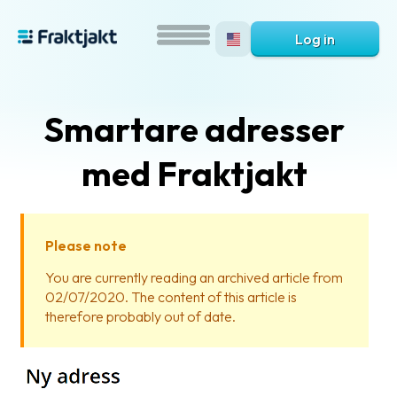
Log in
Smartare adresser
med Fraktjakt
Please note
What
You are currently reading an archived article from
is
02/07/2020. The content of this article is
Fraktjakt?
therefore probably out of date.
Help?
FAQ