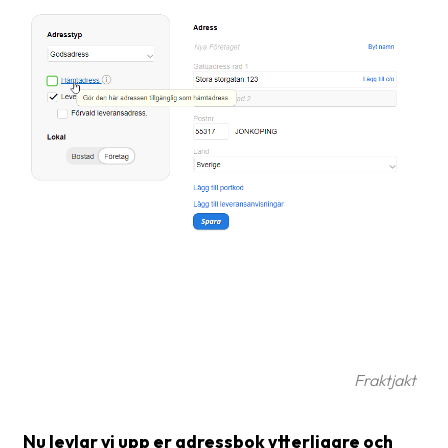
Glossary
Packing
Shipping
documents
Printer
settings
Customs
declarations
Delivery
terms
Pickups
Fraktjakt
Manuals
Nu levlar vi upp er adressbok ytterligare och
Downloads