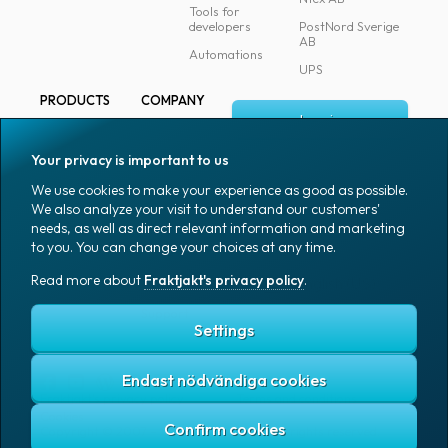
Tools for
developers
PostNord Sverige
AB
Automations
UPS
PRODUCTS
COMPANY
Log in
All products
About
Fraktjakt
Marking
Your privacy is important to us
Media
Sign up
Packaging
We use cookies to make your experience as good as possible.
Coworkers
We also analyze your visit to understand our customers'
Packaging
needs, as well as direct relevant information and marketing
accessories
Job & career
to you. You can change your choices at any time.
Office goods
News archive
Read more about
Fraktjakt's privacy policy
.
English (US)
Blog
Support
Settings
Endast nödvändiga cookies
Fraktjakt's privacy policy
Terms and conditions
Cookies
Copyright © 2007 – 2026 Fraktjakt AB. All rights reserved.