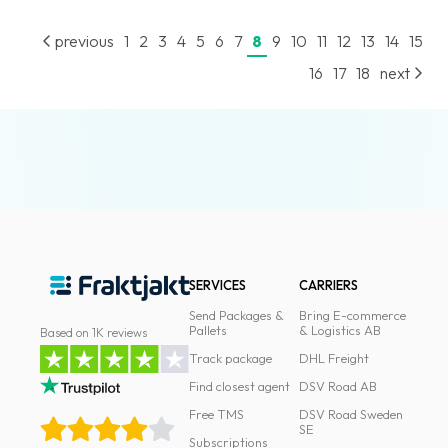
previous
1
2
3
4
5
6
7
8
9
10
11
12
13
14
15
16
17
18
next
SERVICES
CARRIERS
Send Packages &
Bring E-commerce
Pallets
& Logistics AB
Based on 1K reviews
Track package
DHL Freight
Find closest agent
DSV Road AB
Free TMS
DSV Road Sweden
SE
Subscriptions