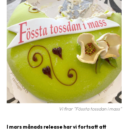
Glossary
Packing
Shipping
documents
Printer
settings
Customs
declarations
Delivery
terms
Pickups
Vi firar "Fössta tossdan i mass"
Manuals
I mars månads release har vi fortsatt att
Downloads