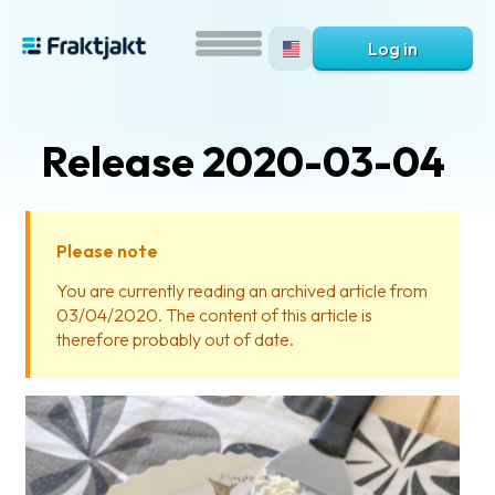
Log in
Release 2020-03-04
Please note
You are currently reading an archived article from
03/04/2020. The content of this article is
What
therefore probably out of date.
is
Fraktjakt?
Help?
FAQ