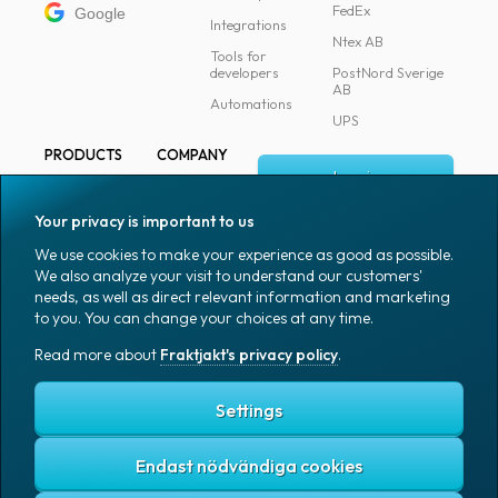
FedEx
Google
Integrations
Ntex AB
Tools for
developers
PostNord Sverige
AB
Automations
UPS
PRODUCTS
COMPANY
Log in
All products
About
Fraktjakt
Marking
Your privacy is important to us
Media
Sign up
Packaging
We use cookies to make your experience as good as possible.
Coworkers
We also analyze your visit to understand our customers'
Packaging
needs, as well as direct relevant information and marketing
accessories
Job & career
to you. You can change your choices at any time.
Office goods
News archive
Read more about
Fraktjakt's privacy policy
.
English (US)
Blog
Support
Settings
Endast nödvändiga cookies
Fraktjakt's privacy policy
Terms and conditions