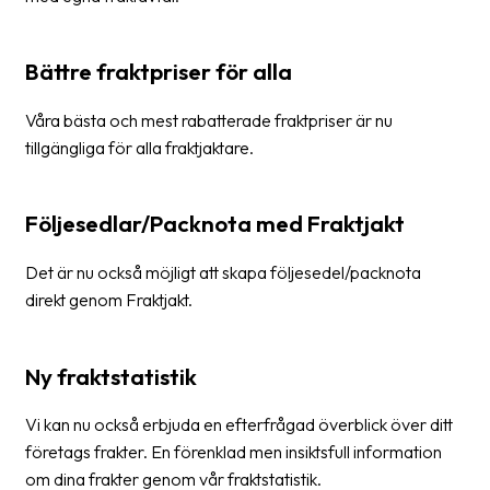
News
archive
Bättre fraktpriser för alla
Contact
Våra bästa och mest rabatterade fraktpriser är nu
us
tillgängliga för alla fraktjaktare.
Terms
Följesedlar/Packnota med Fraktjakt
Terms
and
Det är nu också möjligt att skapa följesedel/packnota
conditions
direkt genom Fraktjakt.
Privacy
Prohibited
Ny fraktstatistik
and
dangerous
Vi kan nu också erbjuda en efterfrågad överblick över ditt
content
företags frakter. En förenklad men insiktsfull information
om dina frakter genom vår fraktstatistik.