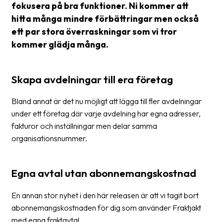
fokusera på bra funktioner. Ni kommer att
hitta många mindre förbättringar men också
Barcode
scanner
ett par stora överraskningar som vi tror
kommer glädja många.
Support
About
Skapa avdelningar till era företag
the
company
Bland annat är det nu möjligt att lägga till fler avdelningar
under ett företag där varje avdelning har egna adresser,
About
fakturor och inställningar men delar samma
Fraktjakt
organisationsnummer.
Media
Egna avtal utan abonnemangskostnad
Coworkers
Job
En annan stor nyhet i den här releasen är att vi tagit bort
&
abonnemangskostnaden för dig som använder Fraktjakt
career
med egna fraktavtal.