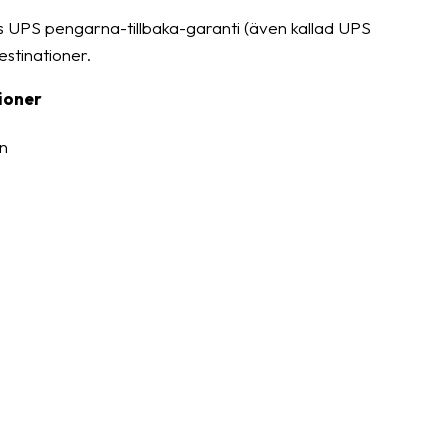
s UPS pengarna-tillbaka-garanti (även kallad UPS
destinationer.
ioner
n