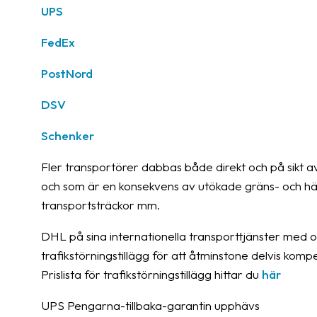
UPS
FedEx
PostNord
DSV
Schenker
Fler transportörer dabbas både direkt och på sikt a
och som är en konsekvens av utökade gräns- och hälso
transportsträckor mm.
DHL på sina internationella transporttjänster med o
trafikstörningstillägg för att åtminstone delvis kom
Prislista för trafikstörningstillägg hittar du
här
UPS Pengarna-tillbaka-garantin upphävs