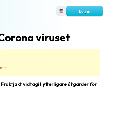
Log in
Corona viruset
date.
Fraktjakt vidtagit ytterligare åtgärder för