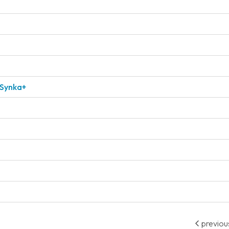
 Synka+
previou