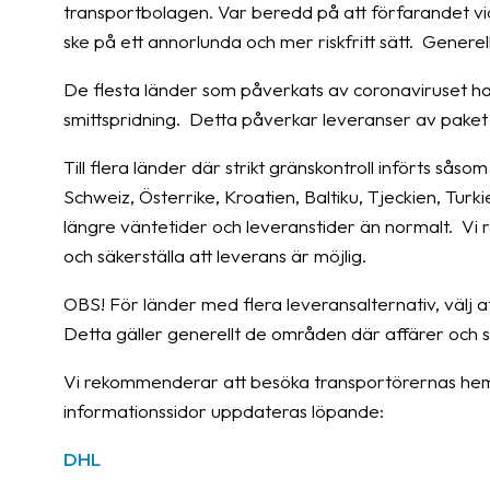
transportbolagen. Var beredd på att förfarandet vi
ske på ett annorlunda och mer riskfritt sätt. Generel
De flesta länder som påverkats av coronaviruset har
smittspridning. Detta påverkar leveranser av paket t
Till flera länder där strikt gränskontroll införts såso
Schweiz, Österrike, Kroatien, Baltiku, Tjeckien, Turk
längre väntetider och leveranstider än normalt. V
och säkerställa att leverans är möjlig.
OBS! För länder med flera leveransalternativ, välj at
Detta gäller generellt de områden där affärer och
Vi rekommenderar att besöka transportörernas hems
informationssidor uppdateras löpande:
DHL