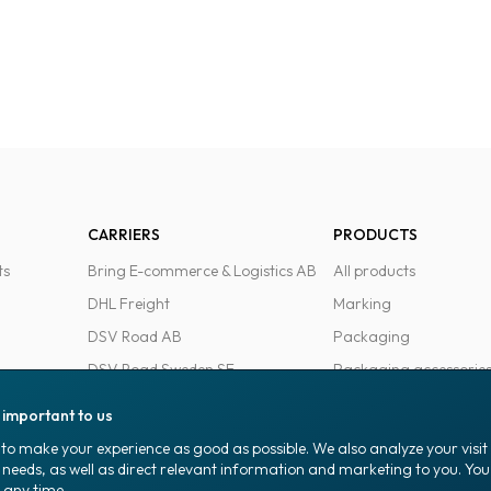
CARRIERS
PRODUCTS
ts
Bring E-commerce & Logistics AB
All products
DHL Freight
Marking
DSV Road AB
Packaging
DSV Road Sweden SE
Packaging accessorie
FedEx
Office goods
s important to us
Ntex AB
to make your experience as good as possible. We also analyze your visi
PostNord Sverige AB
 needs, as well as direct relevant information and marketing to you. Y
 any time.