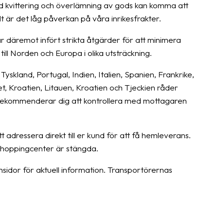
d kvittering och överlämning av gods kan komma att
lt är det låg påverkan på våra inrikesfrakter.
 däremot infört strikta åtgärder för att minimera
ill Norden och Europa i olika utsträckning.
m Tyskland, Portugal, Indien, Italien, Spanien, Frankrike,
iet, Kroatien, Litauen, Kroatien och Tjeckien råder
i rekommenderar dig att kontrollera med mottagaren
t adressera direkt till er kund för att få hemleverans.
 shoppingcenter är stängda.
idor för aktuell information. Transportörernas