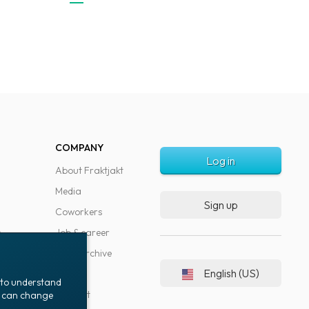
COMPANY
Log in
About Fraktjakt
Media
Sign up
Coworkers
s
Job & career
News archive
English (US)
Blog
t to understand
Support
ou can change