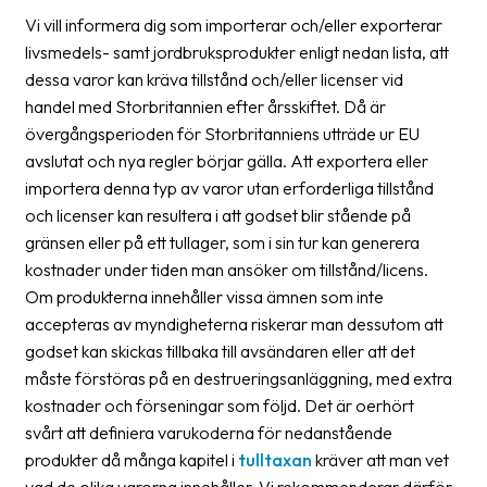
Vi vill informera dig som importerar och/eller exporterar
Barcode
livsmedels- samt jordbruksprodukter enligt nedan lista, att
scanner
dessa varor kan kräva tillstånd och/eller licenser vid
handel med Storbritannien efter årsskiftet. Då är
Support
övergångsperioden för Storbritanniens utträde ur EU
About
avslutat och nya regler börjar gälla. Att exportera eller
the
importera denna typ av varor utan erforderliga tillstånd
company
och licenser kan resultera i att godset blir stående på
gränsen eller på ett tullager, som i sin tur kan generera
About
kostnader under tiden man ansöker om tillstånd/licens.
Fraktjakt
Om produkterna innehåller vissa ämnen som inte
accepteras av myndigheterna riskerar man dessutom att
Media
godset kan skickas tillbaka till avsändaren eller att det
Coworkers
måste förstöras på en destrueringsanläggning, med extra
kostnader och förseningar som följd. Det är oerhört
Job
svårt att definiera varukoderna för nedanstående
&
produkter då många kapitel i
tulltaxan
kräver att man vet
career