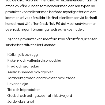
vad de olika varorna innehåller. Vi rekommenderar därför
att de av våra kunder som handlar med den här typen av
News
produkter kontrollerar med berörda myndigheter om det
archive
kommer krävas särskilda tillstånd eller licenser vid fortsatt
Contact
handel med UK efter årsskiftet. På det viset undviker man
us
överraskningar, förseningar och extra kostnader.
Terms
Följande produkter kan medföra krav på tillstånd, licenser,
sundhetscertifikat eller liknande:
Terms
• Kött, mjölk och ägg
and
conditions
• Fiskeri- och vattenbruksprodukter
• Frukt och grönsaker
Privacy
• Andra livsmedel och drycker
• Jordbruksgrödor, andra växter och utsäde
Prohibited
• Levande djur
and
• Trä och träprodukter
dangerous
• Gödsel och odlingssubstrat inklusive jord
content
• Jordbruksetanol