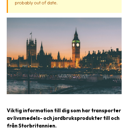
probably out of date.
Glossary
Packing
Shipping
documents
Printer
settings
Customs
declarations
Delivery
terms
Pickups
Viktig information till dig som har transporter
av livsmedels- och jordbruksprodukter till och
Manuals
från Storbritannien.
Downloads