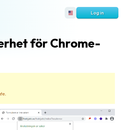
Log in
erhet för Chrome-
ate.