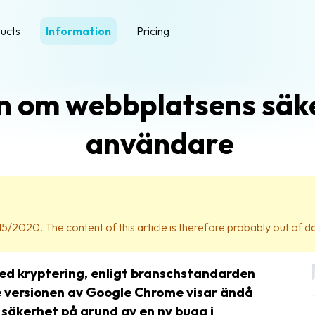
ucts
Information
Pricing
on om webbplatsens säk
användare
15/2020. The content of this article is therefore probably out of d
med kryptering, enligt branschstandarden
e versionen av Google Chrome visar ändå
säkerhet på grund av en ny bugg i