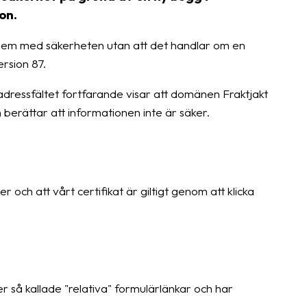
on.
roblem med säkerheten utan att det handlar om en
rsion 87.
 i adressfältet fortfarande visar att domänen Fraktjakt
n berättar att informationen inte är säker.
 och att vårt certifikat är giltigt genom att klicka
 så kallade "relativa" formulärlänkar och har