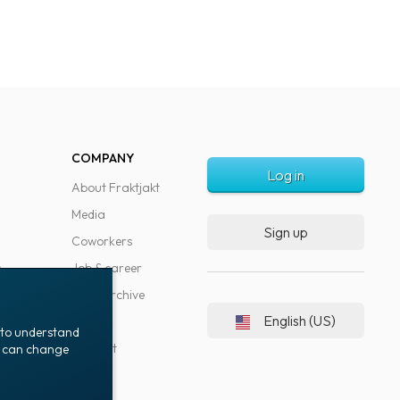
COMPANY
Log in
About Fraktjakt
Media
Sign up
Coworkers
s
Job & career
News archive
English (US)
Blog
t to understand
Support
ou can change