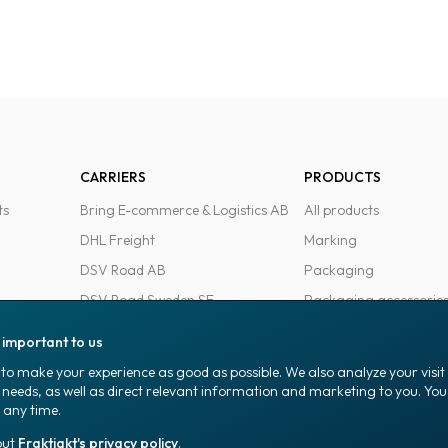
CARRIERS
PRODUCTS
ts
Bring E-commerce & Logistics AB
All products
DHL Freight
Marking
DSV Road AB
Packaging
DSV Road Sweden SE
Packaging accessorie
FedEx
Office goods
s important to us
Ntex AB
to make your experience as good as possible. We also analyze your visi
PostNord Sverige AB
 needs, as well as direct relevant information and marketing to you. Y
 any time.
UPS
out
Fraktjakt's privacy policy
.