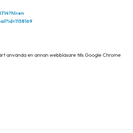
1714?hl=en
ail?id=1158169
ärt använda en annan webbläsare tills Google Chrome