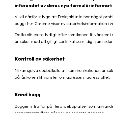
införandet av deras nya formulärinformati
Vi vill därför intyga att Fraktjakt inte har något p
bugg i hur Chrome visar ny säkerhetsinformation i ve
Detta blir extra tydligt eftersom ikonen till vänster
är säker med ett giltigt certifikat samtidigt som sida
Kontroll av säkerhet
Ni kan själva dubbelkolla att kommunikationen är säker
på låsikonen till vänster om adressen i adressfältet.
Känd bugg
Buggen inträffar på flera webbplatser som använder
rapporterats flera gånger de senaste dagarna.