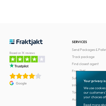
SERVICES
Send Packages & Palle
Based on 1K reviews
Track package
Find closest agent
Free TMS
Subscriptions
Your privacy i
Google
Integrations
We use cookies 
Tools for developers
our customers'
your choices at
Automations
Read more ab