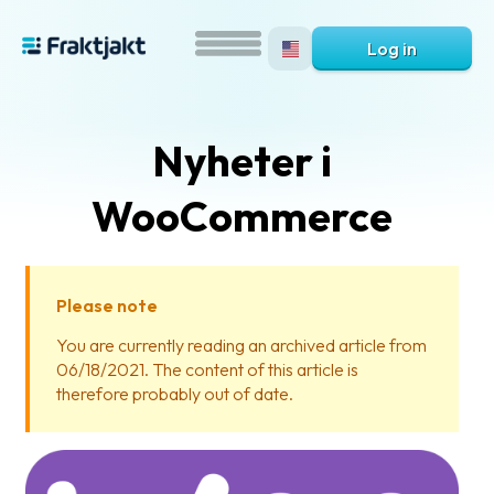
Log in
Nyheter i
WooCommerce
Please note
What
You are currently reading an archived article from
is
06/18/2021. The content of this article is
Fraktjakt?
therefore probably out of date.
Help?
FAQ