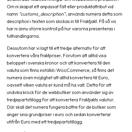
Om ni skapat ett anpassat fält eller produktattribut vid
Barcode
namn
“customs_description”
, används numera detta som
scanner
description i texten som skickas in till Fraktjakt. På så vis
har ni ännu större kontroll på hur varorna presenteras i
Support
tullhandlingarna.
About
Dessutom har vi lagt till ett tredje alternativ för att
the
konvertera våra fraktpriser. Förutom att alltid visa
company
beloppet i svenska kronor och att konvertera till den
valuta som finns inställd i WooCommerce, så finns det
About
numera även möjlighet att alltid konvertera till Euro,
Fraktjakt
oavsett vilken valuta er kund må ha valt. Detta för att
Media
undvika krock för de webbutiker som använder sig av
tredjepartstillägg för att konvertera Fraktjakts valutor.
Coworkers
Där skall det numera fungera bättre för de butiker som
Job
anger sina grundpriser i euro och sedan konverterar
&
utifrån Euro med ett tredjepartstillägg.
career