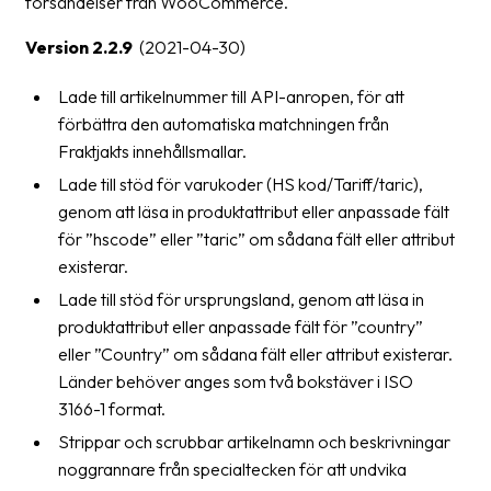
försändelser från WooCommerce.
Version 2.2.9
(2021-04-30)
Lade till artikelnummer till API-anropen, för att
förbättra den automatiska matchningen från
Fraktjakts innehållsmallar.
Lade till stöd för varukoder (HS kod/Tariff/taric),
genom att läsa in produktattribut eller anpassade fält
för ”hscode” eller ”taric” om sådana fält eller attribut
existerar.
Lade till stöd för ursprungsland, genom att läsa in
produktattribut eller anpassade fält för ”country”
eller ”Country” om sådana fält eller attribut existerar.
Länder behöver anges som två bokstäver i ISO
3166-1 format.
Strippar och scrubbar artikelnamn och beskrivningar
noggrannare från specialtecken för att undvika