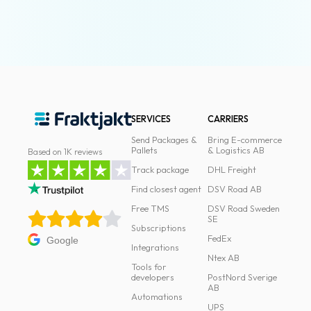
SERVICES
CARRIERS
Send Packages &
Bring E-commerce
Pallets
& Logistics AB
Based on 1K reviews
Track package
DHL Freight
Find closest agent
DSV Road AB
Free TMS
DSV Road Sweden
SE
Subscriptions
FedEx
Google
Integrations
Ntex AB
Tools for
developers
PostNord Sverige
AB
Automations
UPS