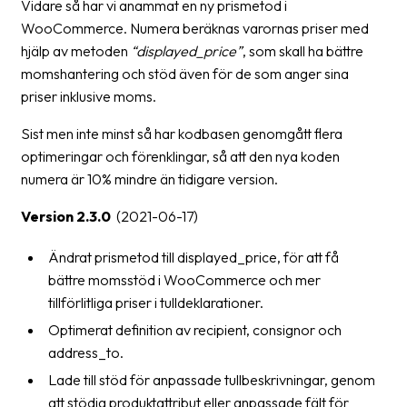
Vidare så har vi anammat en ny prismetod i
News
WooCommerce. Numera beräknas varornas priser med
archive
hjälp av metoden
“displayed_price”
, som skall ha bättre
momshantering och stöd även för de som anger sina
Contact
priser inklusive moms.
us
Sist men inte minst så har kodbasen genomgått flera
Terms
optimeringar och förenklingar, så att den nya koden
numera är 10% mindre än tidigare version.
Terms
and
Version 2.3.0
(2021-06-17)
conditions
Ändrat prismetod till displayed_price, för att få
Privacy
bättre momsstöd i WooCommerce och mer
tillförlitliga priser i tulldeklarationer.
Prohibited
and
Optimerat definition av recipient, consignor och
dangerous
address_to.
content
Lade till stöd för anpassade tullbeskrivningar, genom
att stödja produktattribut eller anpassade fält för