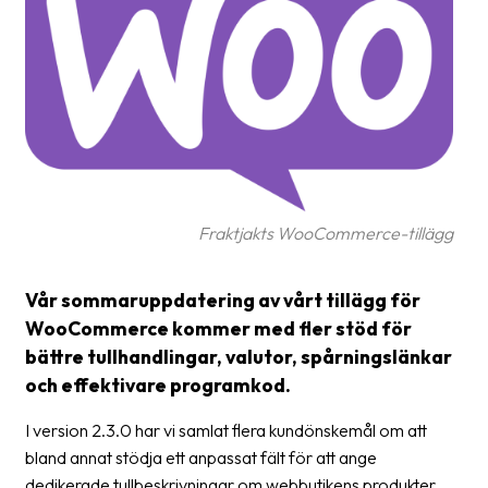
Glossary
Packing
Shipping
documents
Printer
settings
Fraktjakts WooCommerce-tillägg
Customs
declarations
Vår sommaruppdatering av vårt tillägg för
WooCommerce kommer med fler stöd för
Delivery
terms
bättre tullhandlingar, valutor, spårningslänkar
och effektivare programkod.
Pickups
I version 2.3.0 har vi samlat flera kundönskemål om att
Manuals
bland annat stödja ett anpassat fält för att ange
dedikerade tullbeskrivningar om webbutikens produkter.
Downloads