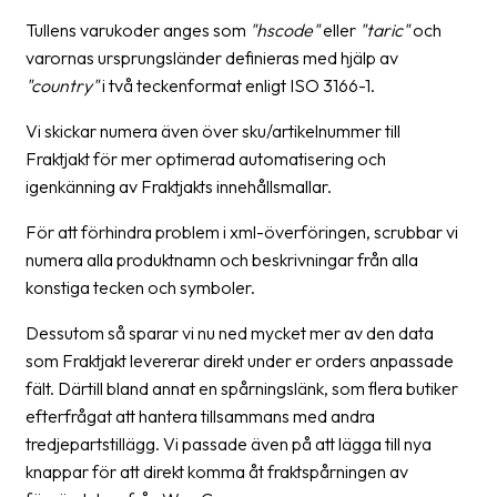
Tullens varukoder anges som
"hscode"
eller
"taric"
och
varornas ursprungsländer definieras med hjälp av
"country"
i två teckenformat enligt ISO 3166-1.
Vi skickar numera även över sku/artikelnummer till
Fraktjakt för mer optimerad automatisering och
igenkänning av Fraktjakts innehållsmallar.
För att förhindra problem i xml-överföringen, scrubbar vi
numera alla produktnamn och beskrivningar från alla
konstiga tecken och symboler.
Dessutom så sparar vi nu ned mycket mer av den data
som Fraktjakt levererar direkt under er orders anpassade
fält. Därtill bland annat en spårningslänk, som flera butiker
efterfrågat att hantera tillsammans med andra
tredjepartstillägg. Vi passade även på att lägga till nya
knappar för att direkt komma åt fraktspårningen av