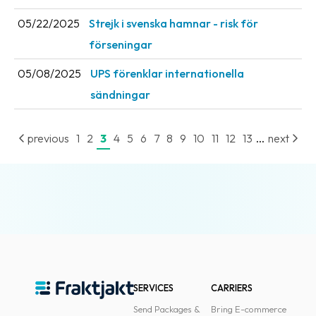
05/22/2025
Strejk i svenska hamnar - risk för
förseningar
05/08/2025
UPS förenklar internationella
sändningar
...
previous
1
2
3
4
5
6
7
8
9
10
11
12
13
next
SERVICES
CARRIERS
Send Packages &
Bring E-commerce