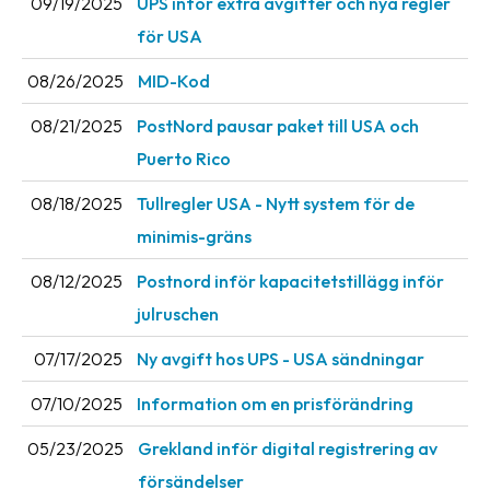
09/19/2025
UPS inför extra avgifter och nya regler
News
för USA
archive
08/26/2025
MID-Kod
Contact
us
08/21/2025
PostNord pausar paket till USA och
Puerto Rico
Terms
08/18/2025
Tullregler USA - Nytt system för de
Terms
minimis-gräns
and
conditions
08/12/2025
Postnord inför kapacitetstillägg inför
julruschen
Privacy
07/17/2025
Ny avgift hos UPS - USA sändningar
Prohibited
and
07/10/2025
Information om en prisförändring
dangerous
content
05/23/2025
Grekland inför digital registrering av
försändelser