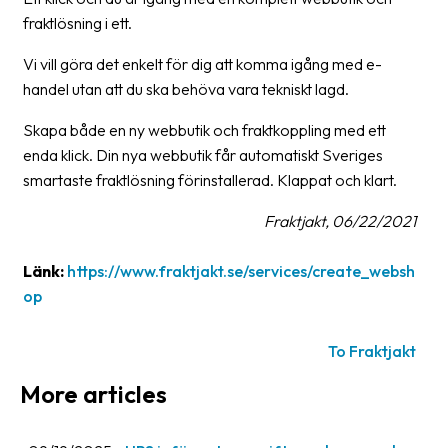
fraktlösning i ett.
Barcode
scanner
Vi vill göra det enkelt för dig att komma igång med e-
handel utan att du ska behöva vara tekniskt lagd.
Support
Skapa både en ny webbutik och fraktkoppling med ett
About
enda klick. Din nya webbutik får automatiskt Sveriges
the
smartaste fraktlösning förinstallerad. Klappat och klart.
company
Fraktjakt, 06/22/2021
About
Fraktjakt
Länk:
https://www.fraktjakt.se/services/create_websh
op
Media
Coworkers
To Fraktjakt
Job
More articles
&
career