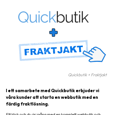
Glossary
Packing
Shipping
documents
Printer
settings
Customs
declarations
Quickbutik + Fraktjakt
Delivery
terms
I ett samarbete med Quickbutik erbjuder vi
Pickups
våra kunder att starta en webbutik med en
färdig fraktlösning.
Manuals
Downloads
Ett klick och du är igång med en komplett webbutik och