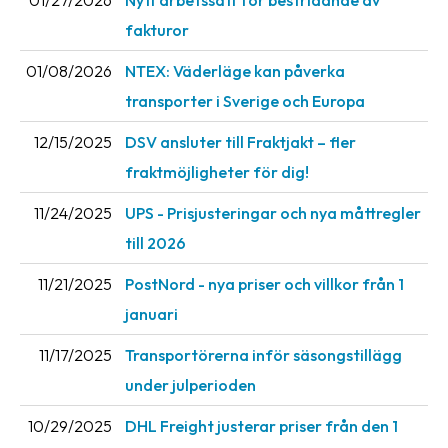
01/27/2026
Nytt arbetssätt för bestridande av
News
fakturor
archive
01/08/2026
NTEX: Väderläge kan påverka
Contact
transporter i Sverige och Europa
us
12/15/2025
DSV ansluter till Fraktjakt – fler
Terms
fraktmöjligheter för dig!
Terms
11/24/2025
UPS - Prisjusteringar och nya måttregler
and
till 2026
conditions
11/21/2025
PostNord - nya priser och villkor från 1
Privacy
januari
Prohibited
11/17/2025
Transportörerna inför säsongstillägg
and
dangerous
under julperioden
content
10/29/2025
DHL Freight justerar priser från den 1