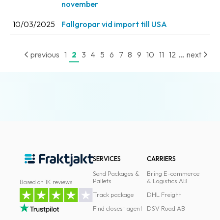
november
10/03/2025
Fallgropar vid import till USA
...
previous
1
2
3
4
5
6
7
8
9
10
11
12
next
SERVICES
CARRIERS
Send Packages &
Bring E-commerce
Pallets
& Logistics AB
Based on 1K reviews
Track package
DHL Freight
Find closest agent
DSV Road AB