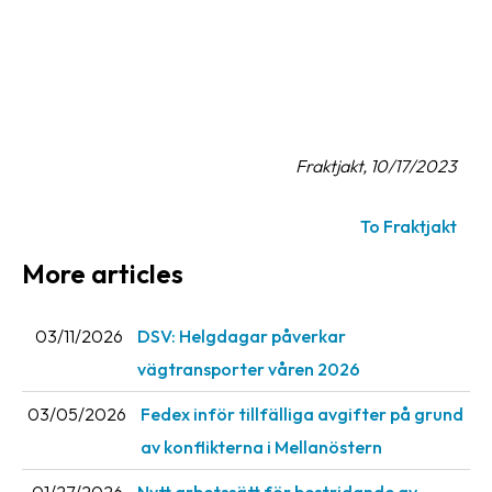
Barcode
scanner
Support
About
Fraktjakt, 10/17/2023
the
company
To Fraktjakt
About
More articles
Fraktjakt
03/11/2026
DSV: Helgdagar påverkar
Media
vägtransporter våren 2026
Coworkers
03/05/2026
Fedex inför tillfälliga avgifter på grund
Job
av konflikterna i Mellanöstern
&
career