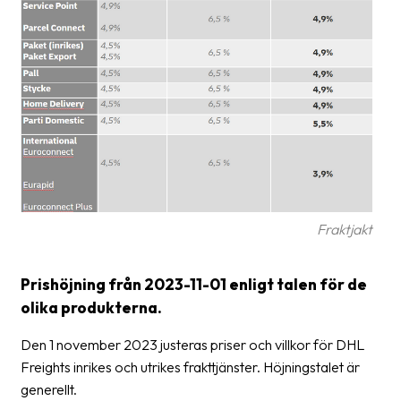
Glossary
Packing
Shipping
documents
Printer
settings
Customs
Fraktjakt
declarations
Delivery
Prishöjning från 2023-11-01 enligt talen för de
terms
olika produkterna.
Pickups
Den 1 november 2023 justeras priser och villkor för DHL
Manuals
Freights inrikes och utrikes frakttjänster. Höjningstalet är
generellt.
Downloads