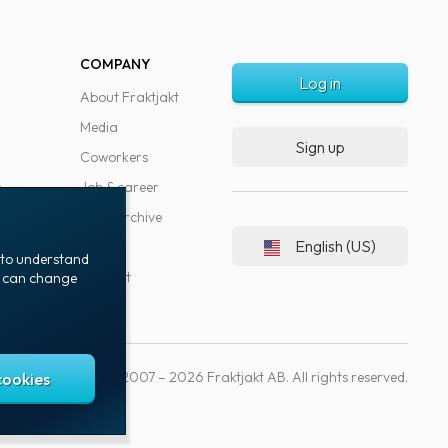
COMPANY
Log in
About Fraktjakt
Media
Sign up
Coworkers
s
Job & career
News archive
English (US)
Blog
t to understand
Support
ou can change
Copyright © 2007 – 2026 Fraktjakt AB. All rights reserved.