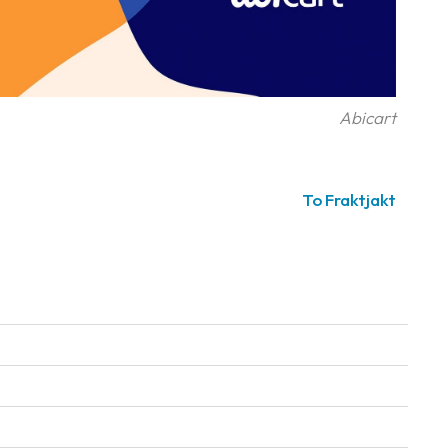
Abicart
To Fraktjakt