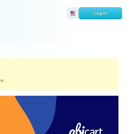
Log in
te.