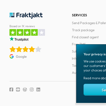
SERVICES
Send Packages & Palle
Based on 1K reviews
Track package
Find closest agent
Free TMS
Subscriptions
Your privacy i
Google
Integrations
We use cookies 
Tools for developers
our customers'
your choices at
Automations
Read more ab
Fraktjakt's privacy
Se