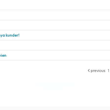
nya kunder!
vien
previous
1