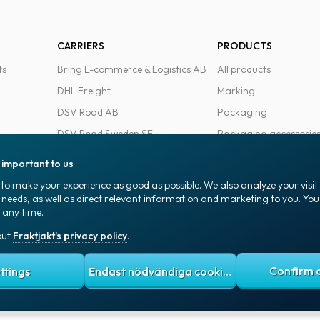
CARRIERS
PRODUCTS
ts
Bring E-commerce & Logistics AB
All products
DHL Freight
Marking
DSV Road AB
Packaging
DSV Road Sweden SE
Packaging accessorie
FedEx
Office goods
s important to us
Ntex AB
to make your experience as good as possible. We also analyze your visi
PostNord Sverige AB
 needs, as well as direct relevant information and marketing to you. Y
 any time.
UPS
out
Fraktjakt's privacy policy
.
 policy
Terms and conditions
Cookies
ttings
Endast nödvändiga cookies