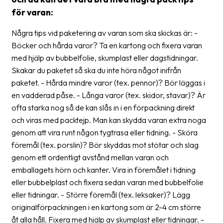
för varan:
Glossary
Några tips vid paketering av varan som ska skickas är: -
Packing
Böcker och hårda varor? Ta en kartong och fixera varan
Shipping
med hjälp av bubbelfolie, skumplast eller dagstidningar.
documents
Skakar du paketet så ska du inte höra något inifrån
paketet. - Hårda mindre varor (tex. pennor)? Bör läggas i
Printer
en vadderad påse. - Långa varor (tex. skidor, stavar)? Är
settings
ofta starka nog så de kan slås in i en förpackning direkt
Customs
och viras med packtejp. Man kan skydda varan extra noga
declarations
genom att vira runt någon tygtrasa eller tidning. - Sköra
föremål (tex. porslin)? Bör skyddas mot stötar och slag
Delivery
genom ett ordentligt avstånd mellan varan och
terms
emballagets hörn och kanter. Vira in föremålet i tidning
Pickups
eller bubbelplast och fixera sedan varan med bubbelfolie
eller tidningar. - Större föremål (tex. leksaker)? Lägg
Manuals
originalförpackningen i en kartong som är 2-4 cm större
åt alla håll. Fixera med hjälp av skumplast eller tidningar. -
Downloads