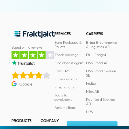
SERVICES
CARRIERS
Send Packages &
Bring E-commerce
Pallets
& Logistics AB
Based on 1K reviews
Track package
DHL Freight
Find closest agent
DSV Road AB
Free TMS
DSV Road Sweden
SE
Subscriptions
FedEx
Google
Integrations
Ntex AB
Tools for
developers
PostNord Sverige
AB
Automations
UPS
PRODUCTS
COMPANY
Log in