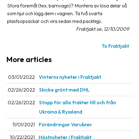
Stora föremål (tex. barnvagn)? Montera av lösa delar så
Barcode
som hjul och lägg dem i vagnen. Ta två svarta
scanner
plastsopsäckar och vira sedan med packtejp.
Fraktjakt.se, 12/10/2009
Support
About
To Fraktjakt
the
More articles
company
About
03/01/2022
Vinterns nyheter i Fraktjakt
Fraktjakt
02/26/2022
Skicka grönt med DHL
Media
02/26/2022
Stopp för alla frakter till och från
Coworkers
Ukraina & Ryssland
Job
11/01/2021
Förändringar Varubrev
&
career
10/22/2021
Höstnyheter i Fraktjakt