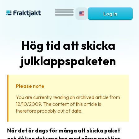
Log in
Hög tid att skicka
julklappspaketen
Please note
What
You are currently reading an archived article from
is
12/10/2009. The content of this article is
Fraktjakt?
therefore probably out of date.
Help?
När det är dags för många att skicka paket
FAQ
och då kan det vara bra med några packtips