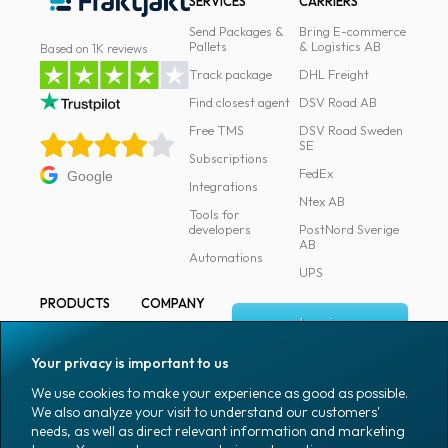
SERVICES
CARRIERS
Send Packages &
Bring E-commerce
Pallets
& Logistics AB
Based on 1K reviews
Track package
DHL Freight
Find closest agent
DSV Road AB
Free TMS
DSV Road Sweden
SE
Subscriptions
FedEx
Google
Integrations
Ntex AB
Tools for
developers
PostNord Sverige
AB
Automations
UPS
PRODUCTS
COMPANY
Log in
All products
About
Fraktjakt
Marking
Your privacy is important to us
Media
Sign up
Packaging
We use cookies to make your experience as good as possible.
Coworkers
We also analyze your visit to understand our customers'
Packaging
needs, as well as direct relevant information and marketing
accessories
Job & career