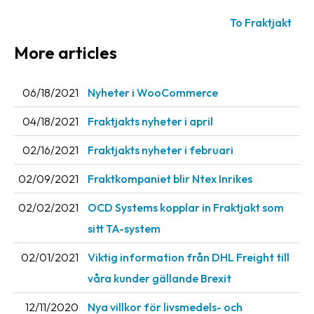
News
To Fraktjakt
archive
More articles
Contact
us
06/18/2021
Nyheter i WooCommerce
Terms
04/18/2021
Fraktjakts nyheter i april
Terms
02/16/2021
Fraktjakts nyheter i februari
and
02/09/2021
Fraktkompaniet blir Ntex Inrikes
conditions
02/02/2021
OCD Systems kopplar in Fraktjakt som
Privacy
sitt TA-system
Prohibited
and
02/01/2021
Viktig information från DHL Freight till
dangerous
våra kunder gällande Brexit
content
12/11/2020
Nya villkor för livsmedels- och