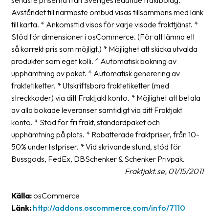
Avståndet till närmaste ombud visas tillsammans med länk
Barcode
till karta. * Ankomsttid visas för varje visade frakttjänst. *
scanner
Stöd för dimensioner i osCommerce. (För att lämna ett
så korrekt pris som möjligt.) * Möjlighet att skicka utvalda
Support
produkter som eget kolli. * Automatisk bokning av
About
upphämtning av paket. * Automatisk generering av
the
fraktetiketter. * Utskriftsbara fraktetiketter (med
company
streckkoder) via ditt Fraktjakt konto. * Möjlighet att betala
av alla bokade leveranser samtidigt via ditt Fraktjakt
About
konto. * Stöd för fri frakt, standardpaket och
Fraktjakt
upphämtning på plats. * Rabatterade fraktpriser, från 10-
50% under listpriser. * Vid skrivande stund, stöd för
Media
Bussgods, FedEx, DBSchenker & Schenker Privpak.
Coworkers
Fraktjakt.se, 01/15/2011
Job
Källa:
osCommerce
&
Länk:
http://addons.oscommerce.com/info/7110
career