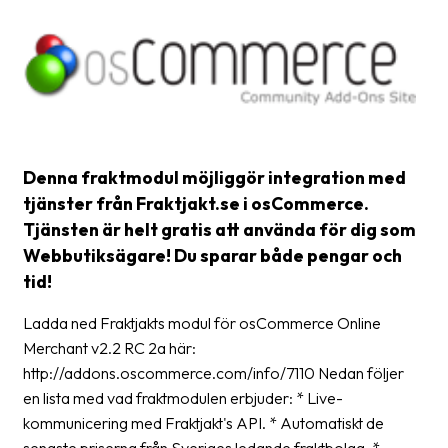
Glossary
Packing
Shipping
documents
Printer
Denna fraktmodul möjliggör integration med
settings
tjänster från Fraktjakt.se i osCommerce.
Tjänsten är helt gratis att använda för dig som
Customs
Webbutiksägare! Du sparar både pengar och
declarations
tid!
Delivery
Ladda ned Fraktjakts modul för osCommerce Online
terms
Merchant v2.2 RC 2a här:
Pickups
http://addons.oscommerce.com/info/7110 Nedan följer
en lista med vad fraktmodulen erbjuder: * Live-
Manuals
kommunicering med Fraktjakt's API. * Automatiskt de
Downloads
senaste priserna från Sveriges ledande fraktbolag. *