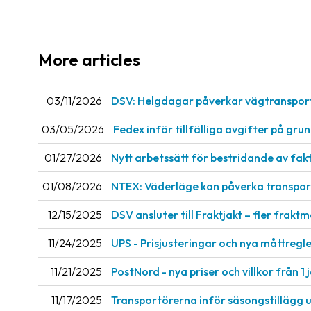
More articles
03/11/2026
DSV: Helgdagar påverkar vägtranspor
03/05/2026
Fedex inför tillfälliga avgifter på gru
01/27/2026
Nytt arbetssätt för bestridande av fak
01/08/2026
NTEX: Väderläge kan påverka transport
12/15/2025
DSV ansluter till Fraktjakt – fler fraktm
11/24/2025
UPS - Prisjusteringar och nya måttregler
11/21/2025
PostNord - nya priser och villkor från 1 
11/17/2025
Transportörerna inför säsongstillägg 