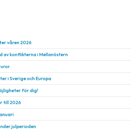
ter våren 2026
nd av konflikterna i Mellanöstern
turor
er i Sverige och Europa
öjligheter för dig!
 till 2026
januari
under julperioden