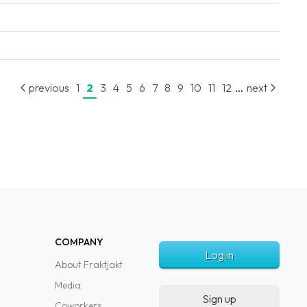
...
previous
1
2
3
4
5
6
7
8
9
10
11
12
next
COMPANY
Log in
About Fraktjakt
Media
Sign up
Coworkers