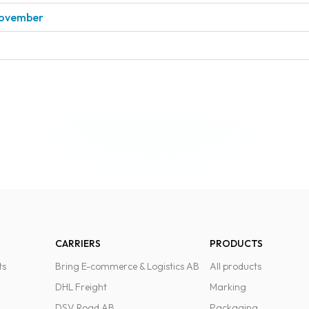
 november
CARRIERS
PRODUCTS
ts
Bring E-commerce & Logistics AB
All products
DHL Freight
Marking
DSV Road AB
Packaging