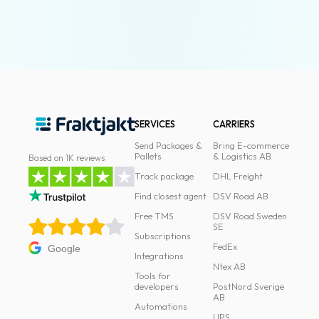
News
archive
Contact
us
Terms
SERVICES
CARRIERS
Send Packages &
Bring E-commerce
Terms
Pallets
& Logistics AB
Based on 1K reviews
and
Track package
DHL Freight
conditions
Find closest agent
DSV Road AB
Privacy
Free TMS
DSV Road Sweden
SE
Subscriptions
Prohibited
FedEx
Google
and
Integrations
Ntex AB
dangerous
Tools for
developers
PostNord Sverige
content
AB
Automations
UPS