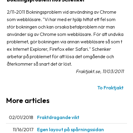
Glossary
2/11-2011 Bokningsproblem vid användning av Chrome
som webbläsare. "Vi har med er hjälp hittat ett fel som
Packing
stör bokningen och kan orsaka betalproblem när man
Shipping
använder sig av Chrome som webbläsare. För att undvika
documents
problemet, gör bokningen via annan webbläsare så som t
ex Internet Explorer, Firefox eller Safari." Schenker
Printer
arbetar på problemet för att lösa det omgående och
settings
återkommer så snart det är löst.
Customs
Fraktjakt.se, 11/03/2011
declarations
To Fraktjakt
Delivery
terms
More articles
Pickups
02/01/2018
Fraktdragande vikt
Manuals
11/16/2017
Egen layout på spårningssidan
Downloads