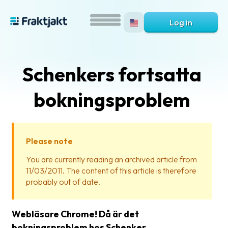
Log in
Schenkers fortsatta
bokningsproblem
Please note
What
You are currently reading an archived article from
is
11/03/2011. The content of this article is therefore
Fraktjakt?
probably out of date.
Help?
Webläsare Chrome! Då är det
FAQ
bokningsproblem hos Schenker