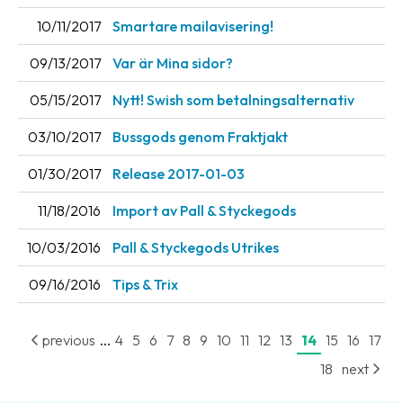
10/11/2017
Smartare mailavisering!
Barcode
scanner
09/13/2017
Var är Mina sidor?
Support
05/15/2017
Nytt! Swish som betalningsalternativ
About
03/10/2017
Bussgods genom Fraktjakt
the
01/30/2017
Release 2017-01-03
company
11/18/2016
Import av Pall & Styckegods
About
Fraktjakt
10/03/2016
Pall & Styckegods Utrikes
Media
09/16/2016
Tips & Trix
Coworkers
...
previous
4
5
6
7
8
9
10
11
12
13
14
15
16
17
Job
18
next
&
career