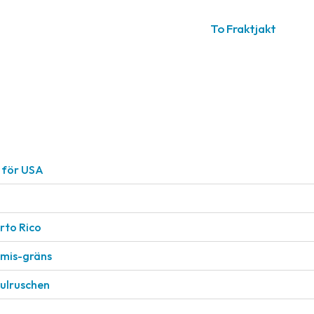
To Fraktjakt
r för USA
rto Rico
nimis-gräns
julruschen