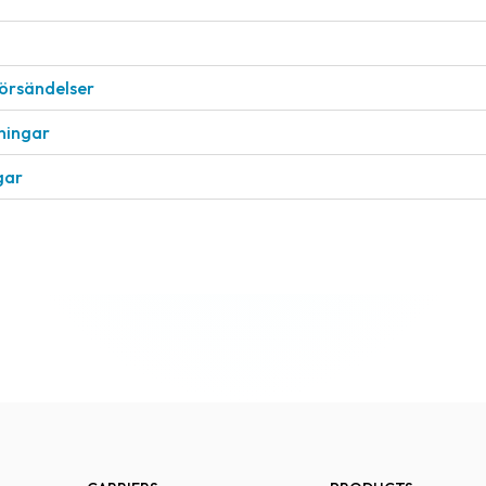
försändelser
eningar
gar