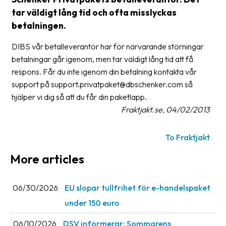
tar väldigt lång tid och ofta misslyckas
Glossary
betalningen.
Packing
DIBS vår betalleverantör har för närvarande störningar
Shipping
betalningar går igenom, men tar väldigt lång tid att få
documents
respons. Får du inte igenom din betalning kontakta vår
support på support.privatpaket@dbschenker.com så
Printer
hjälper vi dig så att du får din paketlapp.
settings
Fraktjakt.se, 04/02/2013
Customs
declarations
To Fraktjakt
Delivery
More articles
terms
Pickups
06/30/2026
EU slopar tullfrihet för e-handelspaket
under 150 euro
Manuals
06/10/2026
DSV informerar: Sommarens
Downloads