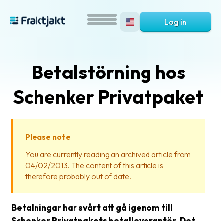
Log in
Betalstörning hos
Schenker Privatpaket
Please note
What
You are currently reading an archived article from
is
04/02/2013. The content of this article is
Fraktjakt?
therefore probably out of date.
Help?
Betalningar har svårt att gå igenom till
FAQ
Schenker Privatpakets betalleverantör. Det