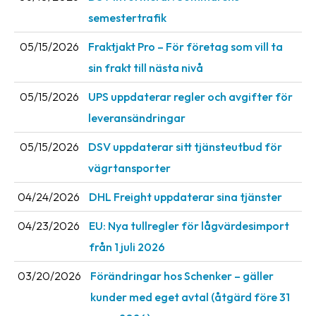
semestertrafik
Barcode
scanner
05/15/2026
Fraktjakt Pro – För företag som vill ta
sin frakt till nästa nivå
Support
05/15/2026
UPS uppdaterar regler och avgifter för
About
leveransändringar
the
company
05/15/2026
DSV uppdaterar sitt tjänsteutbud för
vägrtansporter
About
Fraktjakt
04/24/2026
DHL Freight uppdaterar sina tjänster
Media
04/23/2026
EU: Nya tullregler för låg­värdesimport
Coworkers
från 1 juli 2026
Job
03/20/2026
Förändringar hos Schenker – gäller
&
kunder med eget avtal (åtgärd före 31
career