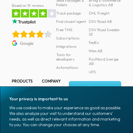
Send Packages &
Bring E-commerce
Pallets
& Logistics AB
Based on 1K reviews
Track package
DHL Freight
Find closest agent
DSV Road AB
Free TMS
DSV Road Sweden
SE
Subscriptions
FedEx
Google
Integrations
Ntex AB
Tools for
developers
PostNord Sverige
AB
Automations
UPS
PRODUCTS
COMPANY
Log in
All products
About
Fraktjakt
Marking
Your privacy is important to us
Media
Sign up
Packaging
We use cookies to make your experience as good as possible.
Coworkers
We also analyze your visit to understand our customers'
Packaging
needs, as well as direct relevant information and marketing
accessories
Job & career
to you. You can change your choices at any time.
Office goods
News archive