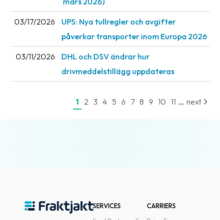
mars 2026)
News
03/17/2026
UPS: Nya tullregler och avgifter
archive
påverkar transporter inom Europa 2026
Contact
us
03/11/2026
DHL och DSV ändrar hur
drivmeddelstillägg uppdateras
Terms
...
1
2
3
4
5
6
7
8
9
10
11
next
Terms
and
conditions
Privacy
Prohibited
and
dangerous
content
SERVICES
CARRIERS