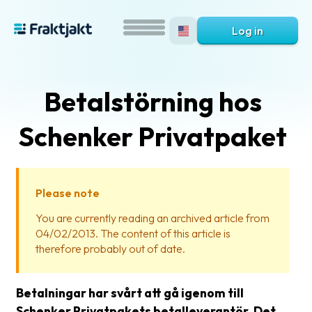
Log in
Betalstörning hos
Schenker Privatpaket
Please note
What
You are currently reading an archived article from
is
04/02/2013. The content of this article is
Fraktjakt?
therefore probably out of date.
Help?
Betalningar har svårt att gå igenom till
FAQ
Schenker Privatpakets betalleverantör. Det