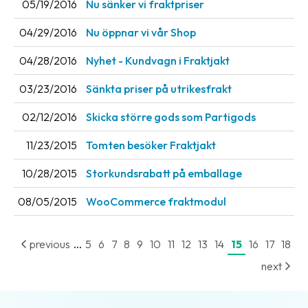
05/19/2016
Nu sänker vi fraktpriser
Barcode
04/29/2016
Nu öppnar vi vår Shop
scanner
04/28/2016
Nyhet - Kundvagn i Fraktjakt
Support
03/23/2016
Sänkta priser på utrikesfrakt
About
02/12/2016
Skicka större gods som Partigods
the
company
11/23/2015
Tomten besöker Fraktjakt
About
10/28/2015
Storkundsrabatt på emballage
Fraktjakt
08/05/2015
WooCommerce fraktmodul
Media
Coworkers
...
previous
5
6
7
8
9
10
11
12
13
14
15
16
17
18
Job
next
&
career