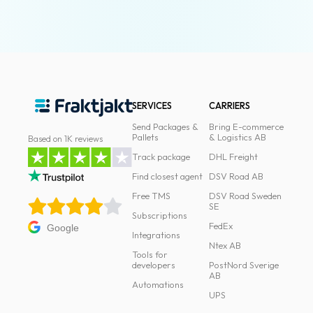
News
archive
Contact
us
SERVICES
CARRIERS
Terms
Send Packages &
Bring E-commerce
Pallets
& Logistics AB
Based on 1K reviews
Terms
Track package
DHL Freight
and
Find closest agent
DSV Road AB
conditions
Free TMS
DSV Road Sweden
Privacy
SE
Subscriptions
FedEx
Google
Prohibited
Integrations
Ntex AB
and
Tools for
developers
PostNord Sverige
dangerous
AB
content
Automations
UPS