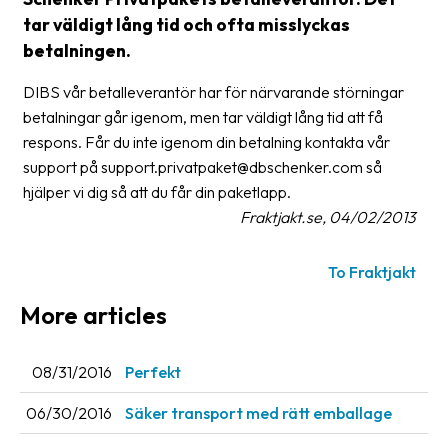
tar väldigt lång tid och ofta misslyckas
Glossary
betalningen.
Packing
DIBS vår betalleverantör har för närvarande störningar
Shipping
betalningar går igenom, men tar väldigt lång tid att få
documents
respons. Får du inte igenom din betalning kontakta vår
support på support.privatpaket@dbschenker.com så
Printer
hjälper vi dig så att du får din paketlapp.
settings
Fraktjakt.se, 04/02/2013
Customs
declarations
To Fraktjakt
Delivery
More articles
terms
Pickups
08/31/2016
Perfekt
Manuals
06/30/2016
Säker transport med rätt emballage
Downloads