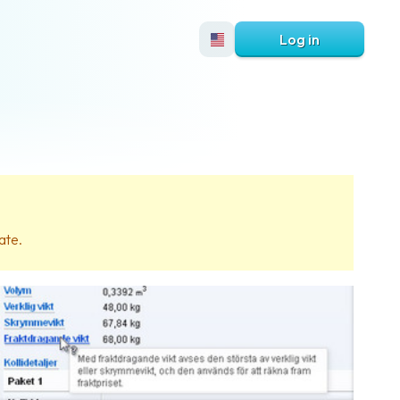
Log in
ate.