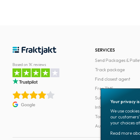
SERVICES
Send Packages & Palle
Based on 1K reviews
Track package
Find closest agent
Free TMS
Subscriptions
Your privacy i
Google
Integrations
We use cookies 
Tools for developers
our customers'
your choices at
Automations
Read more ab