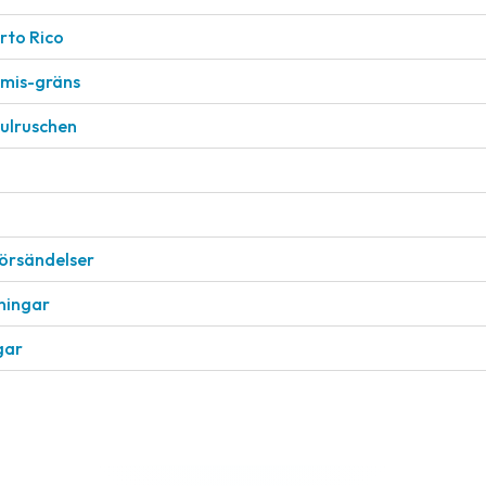
rto Rico
nimis-gräns
julruschen
försändelser
eningar
gar