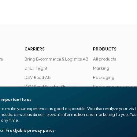
CARRIERS
PRODUCTS
ts
Bring E-commerce & Logistics AB
All products
DHL Freight
Marking
DSV Road AB
Packaging
DSV Road Sweden SE
Packaging accessorie
FedEx
Office goods
s important to us
Ntex AB
to make your experience as good as possible. We also analyze your visi
PostNord Sverige AB
 needs, as well as direct relevant information and marketing to you. Y
 any time.
UPS
out
Fraktjakt's privacy policy
.