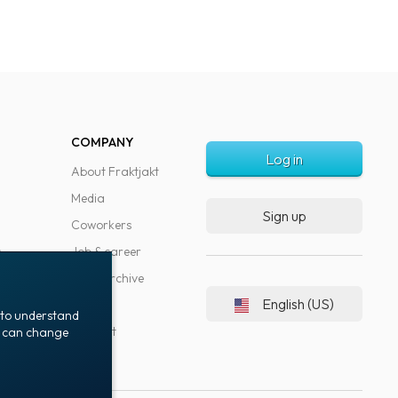
COMPANY
Log in
About Fraktjakt
Media
Sign up
Coworkers
s
Job & career
News archive
English (US)
Blog
t to understand
Support
ou can change