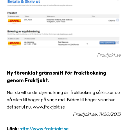
Glossary
Packing
Shipping
documents
Printer
Fraktjakt.se
settings
Customs
Ny förenklat gränssnitt för fraktbokning
declarations
genom Fraktjakt.
Delivery
När du vill se detaljerna kring din fraktbokning så klickar du
terms
på pilen till höger på varje rad. Bilden till höger visar hur
Pickups
det ser ut nu. www.fraktjakt.se
Fraktjakt.se, 11/20/2013
Manuals
Länk:
http://www.fraktjakt.se
Downloads