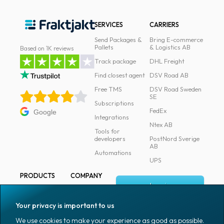
SERVICES
CARRIERS
Send Packages &
Bring E-commerce
Pallets
& Logistics AB
Based on 1K reviews
Track package
DHL Freight
Find closest agent
DSV Road AB
Free TMS
DSV Road Sweden
SE
Subscriptions
FedEx
Google
Integrations
Ntex AB
Tools for
developers
PostNord Sverige
AB
Automations
UPS
PRODUCTS
COMPANY
Log in
All products
About
Fraktjakt
Marking
Your privacy is important to us
Media
Sign up
Packaging
We use cookies to make your experience as good as possible.