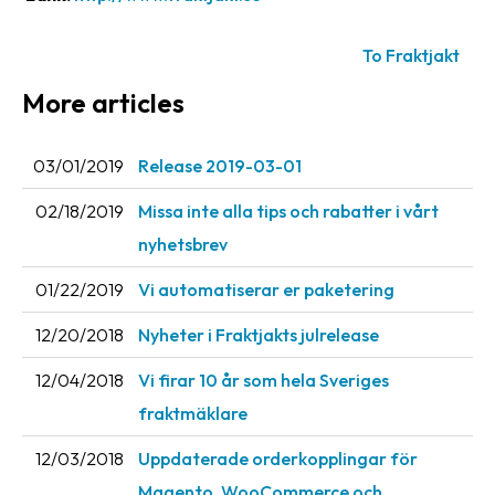
Barcode
To Fraktjakt
scanner
More articles
Support
About
03/01/2019
Release 2019-03-01
the
02/18/2019
Missa inte alla tips och rabatter i vårt
company
nyhetsbrev
About
01/22/2019
Vi automatiserar er paketering
Fraktjakt
12/20/2018
Nyheter i Fraktjakts julrelease
Media
12/04/2018
Vi firar 10 år som hela Sveriges
Coworkers
fraktmäklare
Job
&
12/03/2018
Uppdaterade orderkopplingar för
career
Magento, WooCommerce och