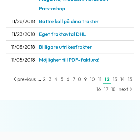
News
Prestashop
archive
11/26/2018
Bättre koll på dina frakter
Contact
11/23/2018
Eget fraktavtal DHL
us
11/08/2018
Billigare utrikesfrakter
Terms
11/05/2018
Möjlighet till PDF-faktura!
Terms
and
...
previous
2
3
4
5
6
7
8
9
10
11
12
13
14
15
conditions
16
17
18
next
Privacy
Prohibited
and
dangerous
content