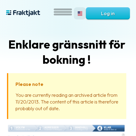
Log in
Enklare gränssnitt för
bokning !
Please note
What
You are currently reading an archived article from
is
11/20/2013. The content of this article is therefore
Fraktjakt?
probably out of date.
Help?
FAQ