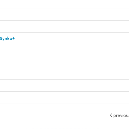
 Synka+
previou