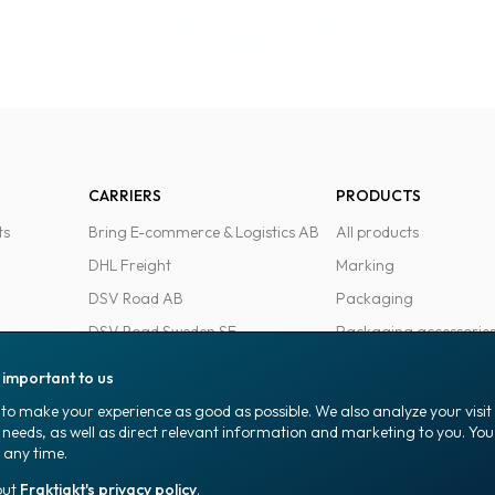
CARRIERS
PRODUCTS
ts
Bring E-commerce & Logistics AB
All products
DHL Freight
Marking
DSV Road AB
Packaging
DSV Road Sweden SE
Packaging accessorie
FedEx
Office goods
s important to us
Ntex AB
to make your experience as good as possible. We also analyze your visi
PostNord Sverige AB
 needs, as well as direct relevant information and marketing to you. Y
 any time.
UPS
out
Fraktjakt's privacy policy
.