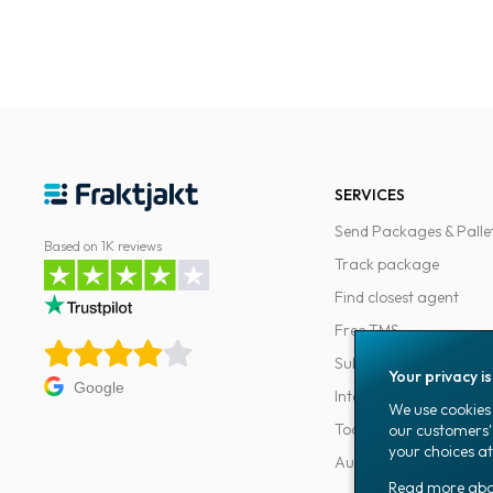
SERVICES
Send Packages & Palle
Based on 1K reviews
Track package
Find closest agent
Free TMS
Subscriptions
Your privacy i
Google
Integrations
We use cookies 
Tools for developers
our customers'
your choices at
Automations
Read more ab