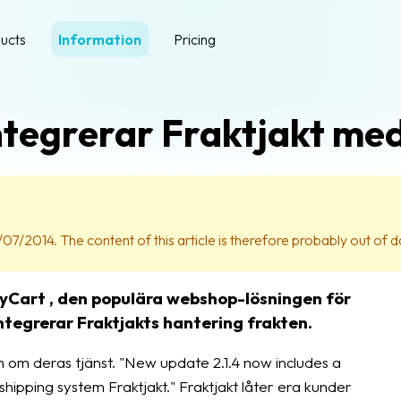
ucts
Information
Pricing
ntegrerar Fraktjakt me
07/2014. The content of this article is therefore probably out of d
syCart , den populära webshop-lösningen för
tegrerar Fraktjakts hantering frakten.
 om deras tjänst. "New update 2.1.4 now includes a
hipping system Fraktjakt." Fraktjakt låter era kunder