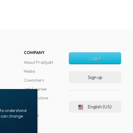
COMPANY
Log in
About Fraktjakt
Media
Sign up
Coworkers
s
Job & career
News archive
English (US)
Blog
t to understand
Support
ou can change