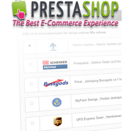
Glossary
Packing
Shipping
documents
Printer
settings
Customs
declarations
Delivery
terms
Pickups
Manuals
Downloads