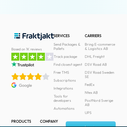
SERVICES
CARRIERS
Send Packages &
Bring E-commerce
Pallets
& Logistics AB
Based on 1K reviews
Track package
DHL Freight
Find closest agent
DSV Road AB
Free TMS
DSV Road Sweden
SE
Subscriptions
FedEx
Google
Integrations
Ntex AB
Tools for
developers
PostNord Sverige
AB
Automations
UPS
PRODUCTS
COMPANY