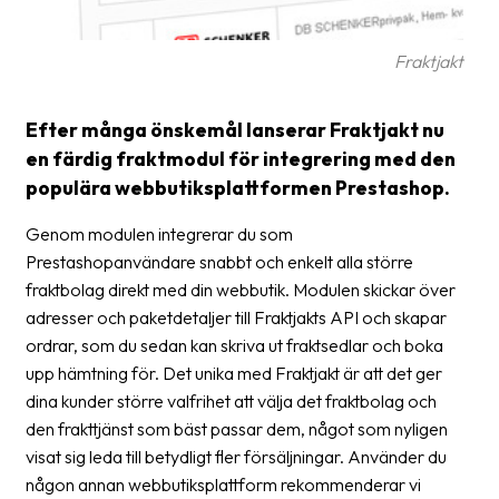
Barcode
Fraktjakt
scanner
Support
Efter många önskemål lanserar Fraktjakt nu
en färdig fraktmodul för integrering med den
About
populära webbutiksplattformen Prestashop.
the
company
Genom modulen integrerar du som
Prestashopanvändare snabbt och enkelt alla större
About
fraktbolag direkt med din webbutik. Modulen skickar över
Fraktjakt
adresser och paketdetaljer till Fraktjakts API och skapar
Media
ordrar, som du sedan kan skriva ut fraktsedlar och boka
upp hämtning för. Det unika med Fraktjakt är att det ger
Coworkers
dina kunder större valfrihet att välja det fraktbolag och
den frakttjänst som bäst passar dem, något som nyligen
Job
visat sig leda till betydligt fler försäljningar. Använder du
&
någon annan webbutiksplattform rekommenderar vi
career