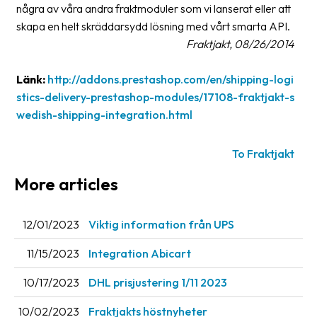
några av våra andra fraktmoduler som vi lanserat eller att
News
skapa en helt skräddarsydd lösning med vårt smarta API.
archive
Fraktjakt, 08/26/2014
Contact
Länk:
http://addons.prestashop.com/en/shipping-logi
us
stics-delivery-prestashop-modules/17108-fraktjakt-s
wedish-shipping-integration.html
Terms
Terms
To Fraktjakt
and
More articles
conditions
Privacy
12/01/2023
Viktig information från UPS
Prohibited
11/15/2023
Integration Abicart
and
dangerous
10/17/2023
DHL prisjustering 1/11 2023
content
10/02/2023
Fraktjakts höstnyheter