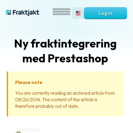
Log in
Ny fraktintegrering
med Prestashop
Please note
What
You are currently reading an archived article from
is
08/26/2014. The content of this article is
Fraktjakt?
therefore probably out of date.
Help?
FAQ