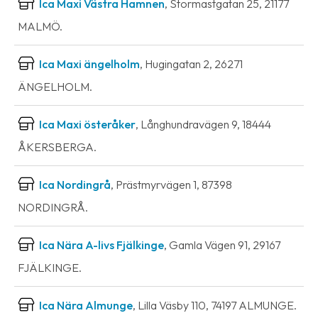
Ica Maxi Västra Hamnen
, Stormastgatan 25, 21177
MALMÖ.
Ica Maxi ängelholm
, Hugingatan 2, 26271
ÄNGELHOLM.
Ica Maxi österåker
, Långhundravägen 9, 18444
ÅKERSBERGA.
Ica Nordingrå
, Prästmyrvägen 1, 87398
NORDINGRÅ.
Ica Nära A-livs Fjälkinge
, Gamla Vägen 91, 29167
FJÄLKINGE.
Ica Nära Almunge
, Lilla Väsby 110, 74197 ALMUNGE.