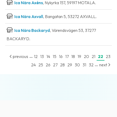
Ica Nära Axéns
, Nykyrka 157, 59197 MOTALA.
Ica Nära Axvall
, Bangatan 5, 53272 AXVALL.
Ica Nära Backaryd
, Värendsvägen 53, 37277
BACKARYD.
...
previous
12
13
14
15
16
17
18
19
20
21
22
23
...
24
25
26
27
28
29
30
31
32
next