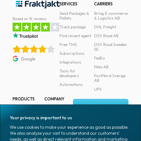
SERVICES
CARRIERS
Send Packages &
Bring E-commerce
Pallets
& Logistics AB
Based on 1K reviews
Track package
DHL Freight
Find closest agent
DSV Road AB
Free TMS
DSV Road Sweden
SE
Subscriptions
FedEx
Google
Integrations
Ntex AB
Tools for
developers
PostNord Sverige
AB
Automations
UPS
PRODUCTS
COMPANY
Log in
All products
About
Fraktjakt
Marking
Your privacy is important to us
Media
Sign up
Packaging
We use cookies to make your experience as good as possible.
Coworkers
We also analyze your visit to understand our customers'
Packaging
needs, as well as direct relevant information and marketing
accessories
Job & career