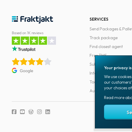
SERVICES
Send Packages & Palle
Based on 1K reviews
Track package
Find closest agent
Free TMS
Subscriptions
Your privacy i
Google
Integrations
We use cookies 
Tools for developers
our customers'
your choices at
Automations
Read more ab
Fraktjakt's privacy
Se