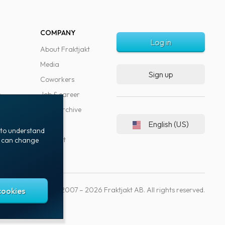
COMPANY
Log in
About Fraktjakt
Media
Sign up
Coworkers
s
Job & career
News archive
English (US)
Blog
t to understand
Support
ou can change
Copyright © 2007 – 2026 Fraktjakt AB. All rights reserved.