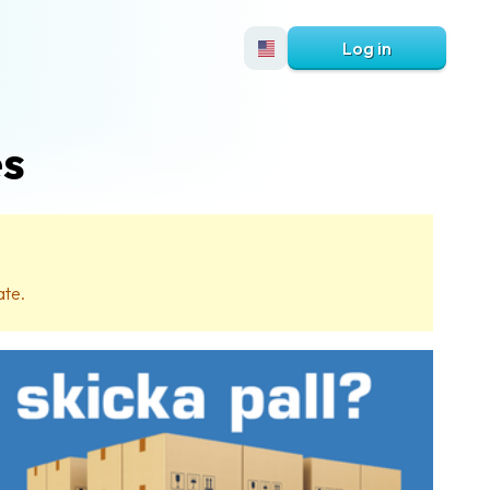
Log in
es
ate.