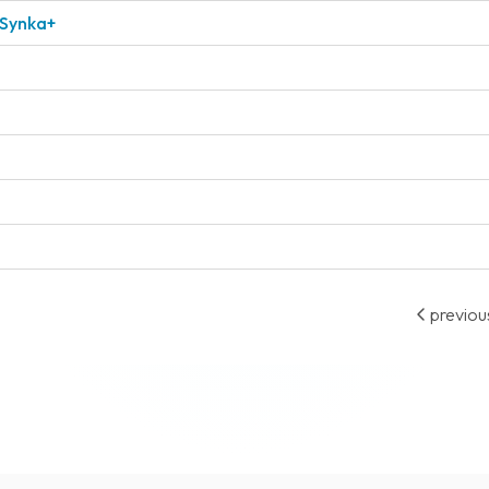
 Synka+
previou