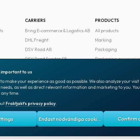
CARRIERS
PRODUCTS
ts
Bring E-commerce & Logistics AB
All products
DHL Freight
Marking
DSV Road AB
Packaging
DSV Road Sweden SE
Packaging accessorie
FedEx
Office goods
s important to us
Ntex AB
to make your experience as good as possible. We also analyze your visi
PostNord Sverige AB
 needs, as well as direct relevant information and marketing to you. Y
 any time.
UPS
out
Fraktjakt's privacy policy
.
 policy
Terms and conditions
Cookies
ttings
Endast nödvändiga cookies