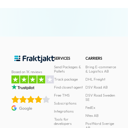
News
archive
Contact
us
Terms
SERVICES
CARRIERS
Terms
and
Send Packages &
Bring E-commerce
Pallets
& Logistics AB
Based on 1K reviews
conditions
Track package
DHL Freight
Privacy
Find closest agent
DSV Road AB
Free TMS
DSV Road Sweden
Prohibited
SE
and
Subscriptions
FedEx
Google
dangerous
Integrations
Ntex AB
content
Tools for
developers
PostNord Sverige
AB