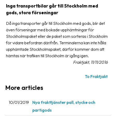
Inga transportbilar går till Stockholm med
Glossary
gods, stora förseningar
Packing
Då inga transporter går till Stockholm med gods, blir det
Shipping
även förseningar med bokade upphämtningar för
documents
Stockholmspaket eller de paket som sorteras i Stockholm
för vidare befordran därifrån. Terminalerna kan inte hålla
Printer
upphämtade Stockholmspaket, därför kommer dom att
settings
hämtas när trafiken till Stockholm är igång igen.
Customs
Fraktjakt, 11/11/2016
declarations
To Fraktjakt
Delivery
terms
More articles
Pickups
10/01/2019
Nya frakttjänster pall, stycke och
Manuals
partigods
Downloads