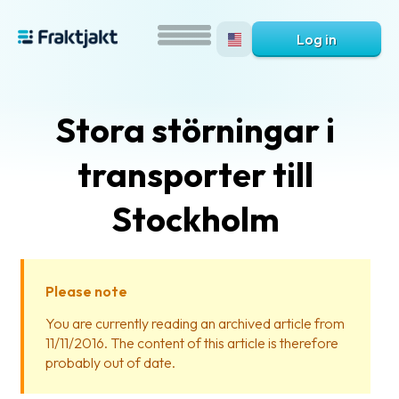
Log in
Stora störningar i
transporter till
Stockholm
What
is
Please note
Fraktjakt?
You are currently reading an archived article from
11/11/2016. The content of this article is therefore
Help?
probably out of date.
FAQ