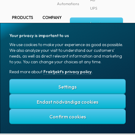
Automations
UPS
PRODUCTS
COMPANY
Log in
All products
About
Fraktjakt
Marking
Your privacy is important to us
Media
Sign up
Packaging
We use cookies to make your experience as good as possible.
Coworkers
We also analyze your visit to understand our customers'
Packaging
needs, as well as direct relevant information and marketing
accessories
Job & career
to you. You can change your choices at any time.
Office goods
News archive
Read more about
Fraktjakt's privacy policy
.
English (US)
Blog
Support
Settings
Endast nödvändiga cookies
Fraktjakt's privacy policy
Terms and conditions
Cookies
Copyright © 2007 – 2026 Fraktjakt AB. All rights reserved.