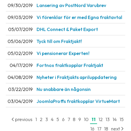
09/30/2019
Lansering av PostNord Varubrev
Barcode
09/03/2019
Vi förenklar för er med Egna fraktavtal
scanner
05/07/2019
DHL Connect & Paket Export
Support
05/06/2019
Tyck till om Fraktjakt!
About
the
05/02/2019
Vi pensionerar Experten!
company
04/17/2019
Fortnox fraktkopplar Fraktjakt
About
04/08/2019
Nyheter i Fraktjakts apriluppdatering
Fraktjakt
03/22/2019
Nu snabbare än någonsin
Media
03/04/2019
JoomlaProffs fraktkopplar VirtueMart
Coworkers
Job
previous
1
2
3
4
5
6
7
8
9
10
11
12
13
14
15
&
career
16
17
18
next