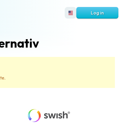
Log in
ernativ
te.