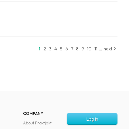
...
1
2
3
4
5
6
7
8
9
10
11
next
COMPANY
Log in
About Fraktjakt