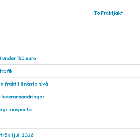
To Fraktjakt
t under 150 euro
rafik
n frakt till nästa nivå
r leveransändringar
vägrtansporter
från 1 juli 2026